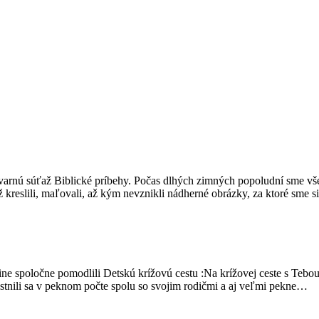
varnú súťaž Biblické príbehy. Počas dlhých zimných popoludní sme vše
ž kreslili, maľovali, až kým nevznikli nádherné obrázky, za ktoré sme s
ine spoločne pomodlili Detskú krížovú cestu :Na krížovej ceste s Tebo
stnili sa v peknom počte spolu so svojim rodičmi a aj veľmi pekne…