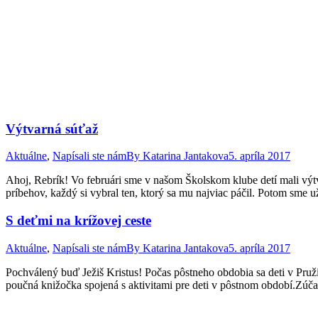
Výtvarná súťaž
Aktuálne
,
Napísali ste nám
By
Katarina Jantakova
5. apríla 2017
Ahoj, Rebrík! Vo februári sme v našom Školskom klube detí mali výt
príbehov, každý si vybral ten, ktorý sa mu najviac páčil. Potom sme u
S deťmi na krížovej ceste
Aktuálne
,
Napísali ste nám
By
Katarina Jantakova
5. apríla 2017
Pochválený buď Ježiš Kristus! Počas pôstneho obdobia sa deti v Pruž
poučná knižočka spojená s aktivitami pre deti v pôstnom období.Zúča