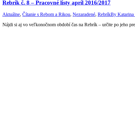
Rebrík č. 8 – Pracovné listy apríl 2016/2017
Aktuálne
,
Čítanie s Rebom a Rikou
,
Nezaradené
,
Rebrík
By
Katarina
Nájdi si aj vo veľkonočnom období čas na Rebrík – určite po jeho preč