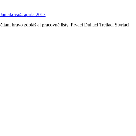
 Jantakova
4. apríla 2017
ítaní hravo zdoláš aj pracovné listy. Prvaci Duhaci Tretiaci Stvrtaci