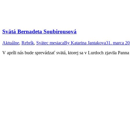
Svätá Bernadeta Soubirousová
Aktuálne
,
Rebrík
,
Svätec mesiaca
By
Katarina Jantakova
31. marca 2
V apríli nás bude sprevádzať svätá, ktorej sa v Lurdoch zjavila Panna