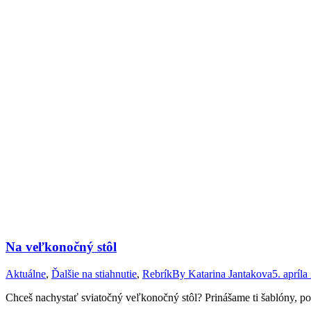
Na veľkonočný stôl
Aktuálne
,
Ďalšie na stiahnutie
,
Rebrík
By
Katarina Jantakova
5. apríla
Chceš nachystať sviatočný veľkonočný stôl? Prinášame ti šablóny, po