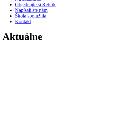
Objednajte si Rebrík
Napísali ste nám
Škola spolužitia
Kontakt
Aktuálne