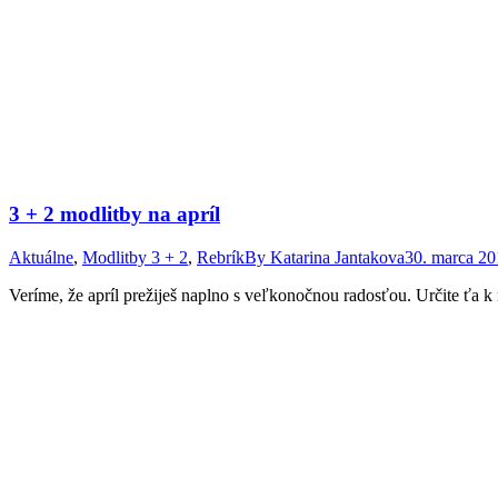
3 + 2 modlitby na apríl
Aktuálne
,
Modlitby 3 + 2
,
Rebrík
By
Katarina Jantakova
30. marca 20
Veríme, že apríl prežiješ naplno s veľkonočnou radosťou. Určite ťa k