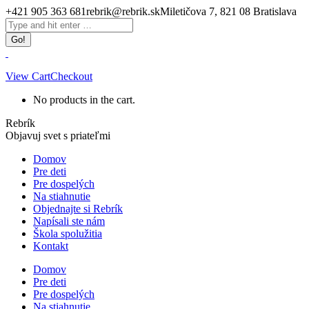
Skip
+421 905 363 681
rebrik@rebrik.sk
Miletičova 7, 821 08 Bratislava
to
Facebook
Search:
content
page
opens
in
new
View Cart
Checkout
window
No products in the cart.
Rebrík
Objavuj svet s priateľmi
Domov
Pre deti
Pre dospelých
Na stiahnutie
Objednajte si Rebrík
Napísali ste nám
Škola spolužitia
Kontakt
Domov
Pre deti
Pre dospelých
Na stiahnutie