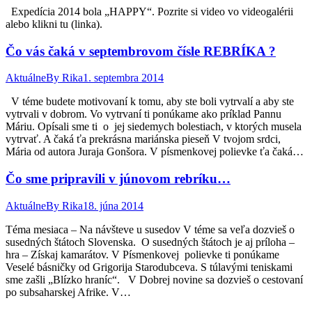
Expedícia 2014 bola „HAPPY“. Pozrite si video vo videogalérii
alebo klikni tu (linka).
Čo vás čaká v septembrovom čísle REBRÍKA ?
Aktuálne
By
Rika
1. septembra 2014
V téme budete motivovaní k tomu, aby ste boli vytrvalí a aby ste
vytrvali v dobrom. Vo vytrvaní ti ponúkame ako príklad Pannu
Máriu. Opísali sme ti o jej siedemych bolestiach, v ktorých musela
vytrvať. A čaká ťa prekrásna mariánska pieseň V tvojom srdci,
Mária od autora Juraja Gonšora. V písmenkovej polievke ťa čaká…
Čo sme pripravili v júnovom rebríku…
Aktuálne
By
Rika
18. júna 2014
Téma mesiaca – Na návšteve u susedov V téme sa veľa dozvieš o
susedných štátoch Slovenska. O susedných štátoch je aj príloha –
hra – Získaj kamarátov. V Písmenkovej polievke ti ponúkame
Veselé básničky od Grigorija Starodubceva. S túlavými teniskami
sme zašli „Blízko hraníc“. V Dobrej novine sa dozvieš o cestovaní
po subsaharskej Afrike. V…