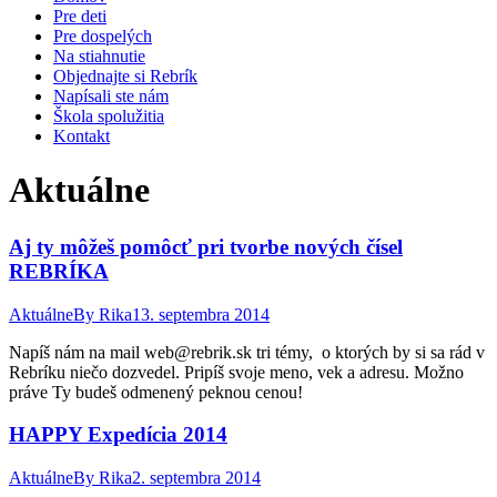
Pre deti
Pre dospelých
Na stiahnutie
Objednajte si Rebrík
Napísali ste nám
Škola spolužitia
Kontakt
Aktuálne
Aj ty môžeš pomôcť pri tvorbe nových čísel
REBRÍKA
Aktuálne
By
Rika
13. septembra 2014
Napíš nám na mail web@rebrik.sk tri témy, o ktorých by si sa rád v
Rebríku niečo dozvedel. Pripíš svoje meno, vek a adresu. Možno
práve Ty budeš odmenený peknou cenou!
HAPPY Expedícia 2014
Aktuálne
By
Rika
2. septembra 2014