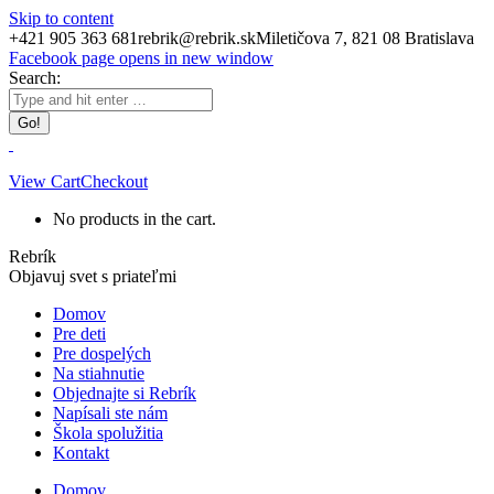
Skip to content
+421 905 363 681
rebrik@rebrik.sk
Miletičova 7, 821 08 Bratislava
Facebook page opens in new window
Search:
View Cart
Checkout
No products in the cart.
Rebrík
Objavuj svet s priateľmi
Domov
Pre deti
Pre dospelých
Na stiahnutie
Objednajte si Rebrík
Napísali ste nám
Škola spolužitia
Kontakt
Domov