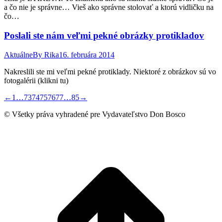
a čo nie je správne… Vieš ako správne stolovať a ktorú vidličku na
čo…
Poslali ste nám veľmi pekné obrázky protikladov
Aktuálne
By
Rika
16. februára 2014
Nakreslili ste mi veľmi pekné protiklady. Niektoré z obrázkov sú vo
fotogalérii (klikni tu)
←
1
…
73
74
75
76
77
…
85
→
© Všetky práva vyhradené pre Vydavateľstvo Don Bosco