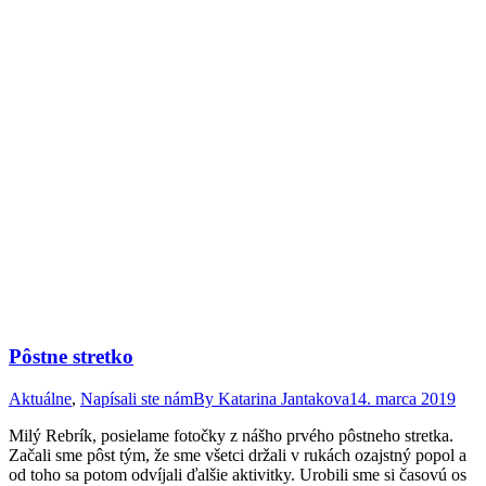
Pôstne stretko
Aktuálne
,
Napísali ste nám
By
Katarina Jantakova
14. marca 2019
Milý Rebrík, posielame fotočky z nášho prvého pôstneho stretka.
Začali sme pôst tým, že sme všetci držali v rukách ozajstný popol a
od toho sa potom odvíjali ďalšie aktivitky. Urobili sme si časovú os