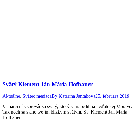
Svätý Klement Ján Mária Hofbauer
Aktuálne
,
Svätec mesiaca
By
Katarina Jantakova
25. februára 2019
V marci nás sprevádza svätý, ktorý sa narodil na neďalekej Morave.
Tak nech sa stane tvojím blízkym svätým. Sv. Klement Jan Maria
Hofbauer