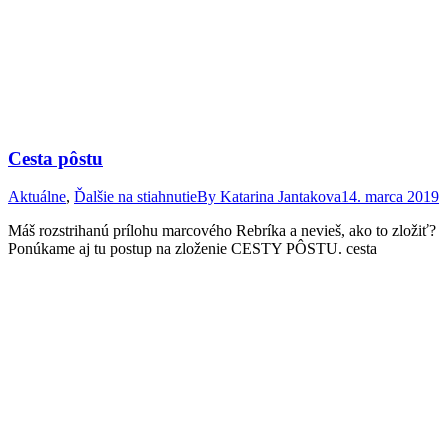
Cesta pôstu
Aktuálne
,
Ďalšie na stiahnutie
By
Katarina Jantakova
14. marca 2019
Máš rozstrihanú prílohu marcového Rebríka a nevieš, ako to zložiť?
Ponúkame aj tu postup na zloženie CESTY PÔSTU. cesta