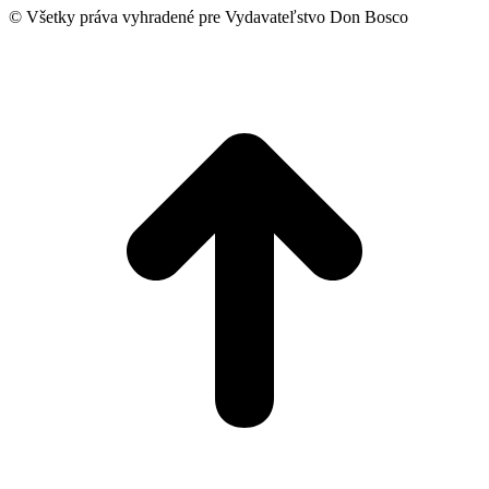
© Všetky práva vyhradené pre Vydavateľstvo Don Bosco
t
T