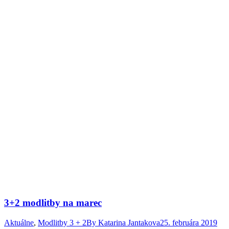
3+2 modlitby na marec
Aktuálne
,
Modlitby 3 + 2
By
Katarina Jantakova
25. februára 2019