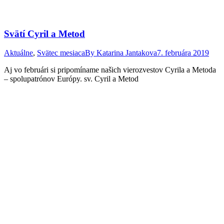
Svätí Cyril a Metod
Aktuálne
,
Svätec mesiaca
By
Katarina Jantakova
7. februára 2019
Aj vo februári si pripomíname našich vierozvestov Cyrila a Metoda
– spolupatrónov Európy. sv. Cyril a Metod