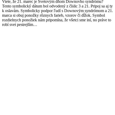
Viete, že 21. marec je Svetovým dňom Downovho syndrómu?
Tento symbolický dátum bol odvodený z číslic 3 a 21. Pripoj sa aj ty
k oslavám. Symbolicky podpor ľudí s Downovým syndrómom a 21.
marca si obuj ponožky rôznych farieb, vzorov či dĺžok. Symbol
rozdielnych ponožiek nám pripomína, že všetci sme iní, no práve to
robí svet pestrejším…