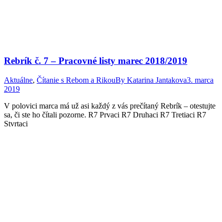
Rebrík č. 7 – Pracovné listy marec 2018/2019
Aktuálne
,
Čítanie s Rebom a Rikou
By
Katarina Jantakova
3. marca
2019
V polovici marca má už asi každý z vás prečítaný Rebrík – otestujte
sa, či ste ho čítali pozorne. R7 Prvaci R7 Druhaci R7 Tretiaci R7
Stvrtaci