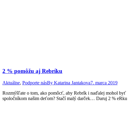
2 % pomôžu aj Rebríku
Aktuálne
,
Podporte nás
By
Katarina Jantakova
7. marca 2019
Rozmýšľate o tom, ako pomôcť, aby Rebrík i naďalej mohol byť
spoločníkom našim deťom? Stačí malý darček… Daruj 2 % eRku