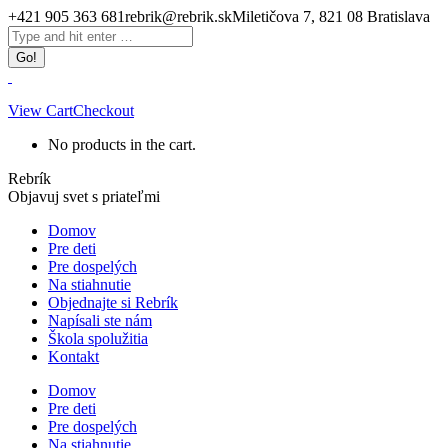
Skip
+421 905 363 681
rebrik@rebrik.sk
Miletičova 7, 821 08 Bratislava
to
Facebook
Search:
content
page
opens
in
new
View Cart
Checkout
window
No products in the cart.
Rebrík
Objavuj svet s priateľmi
Domov
Pre deti
Pre dospelých
Na stiahnutie
Objednajte si Rebrík
Napísali ste nám
Škola spolužitia
Kontakt
Domov
Pre deti
Pre dospelých
Na stiahnutie