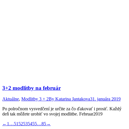
3+2 modlitby na február
Aktuálne
,
Modlitby 3 + 2
By
Katarina Jantakova
31. januára 2019
Po polročnom vysvedčení je určite za čo ďakovať i prosiť. Každý
deň tak môžete urobiť vo svojej modlitbe. Februar2019
←
1
…
51
52
53
54
55
…
85
→