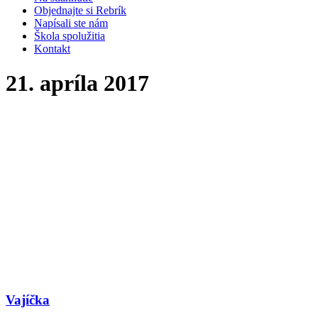
Objednajte si Rebrík
Napísali ste nám
Škola spolužitia
Kontakt
21. apríla 2017
Vajíčka