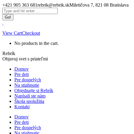
Skip
+421 905 363 681
rebrik@rebrik.sk
Miletičova 7, 821 08 Bratislava
to
Facebook
Search:
content
page
opens
in
new
View Cart
Checkout
window
No products in the cart.
Rebrík
Objavuj svet s priateľmi
Domov
Pre deti
Pre dospelých
Na stiahnutie
Objednajte si Rebrík
Napísali ste nám
Škola spolužitia
Kontakt
Domov
Pre deti
Pre dospelých
Na stiahnutie