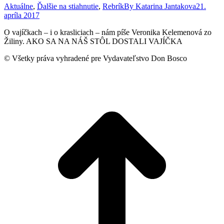
Aktuálne
,
Ďalšie na stiahnutie
,
Rebrík
By
Katarina Jantakova
21.
apríla 2017
O vajíčkach – i o krasliciach – nám píše Veronika Kelemenová zo
Žiliny. AKO SA NA NÁŠ STÔL DOSTALI VAJÍČKA
© Všetky práva vyhradené pre Vydavateľstvo Don Bosco
t
T