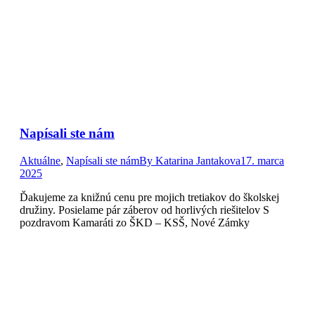
Napísali ste nám
Aktuálne
,
Napísali ste nám
By
Katarina Jantakova
17. marca
2025
Ďakujeme za knižnú cenu pre mojich tretiakov do školskej
družiny. Posielame pár záberov od horlivých riešitelov S
pozdravom Kamaráti zo ŠKD – KSŠ, Nové Zámky