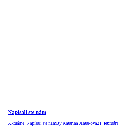
Napísali ste nám
Aktuálne
,
Napísali ste nám
By
Katarina Jantakova
21. februára