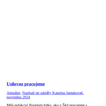
Usilovne pracujeme
Aktuálne
,
Napísali ste nám
By
Katarina Jantakova
6.
novembra 2024
Milá redakcia! Posielam fotku, ako v Škd pracujeme s