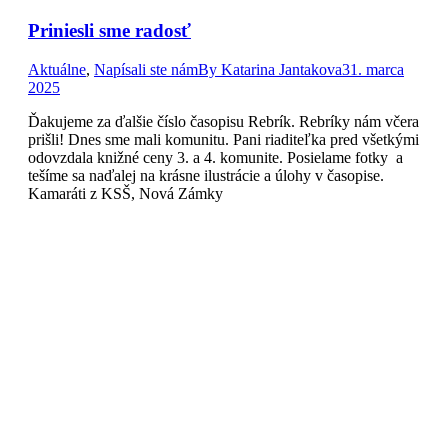
Priniesli sme radosť
Aktuálne
,
Napísali ste nám
By
Katarina Jantakova
31. marca
2025
Ďakujeme za ďalšie číslo časopisu Rebrík. Rebríky nám včera
prišli! Dnes sme mali komunitu. Pani riaditeľka pred všetkými
odovzdala knižné ceny 3. a 4. komunite. Posielame fotky a
tešíme sa naďalej na krásne ilustrácie a úlohy v časopise.
Kamaráti z KSŠ, Nová Zámky