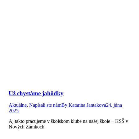
Už chystáme jahôdky
Aktuálne
,
Napísali ste nám
By
Katarina Jantakova
24. júna
2025
Aj takto pracujeme v školskom klube na našej škole – KSŠ v
Nových Zámkoch.