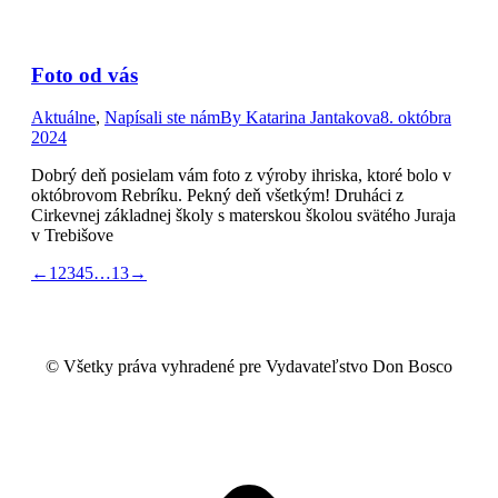
Foto od vás
Aktuálne
,
Napísali ste nám
By
Katarina Jantakova
8. októbra
2024
Dobrý deň posielam vám foto z výroby ihriska, ktoré bolo v
októbrovom Rebríku. Pekný deň všetkým! Druháci z
Cirkevnej základnej školy s materskou školou svätého Juraja
v Trebišove
←
1
2
3
4
5
…
13
→
© Všetky práva vyhradené pre Vydavateľstvo Don Bosco
t
T