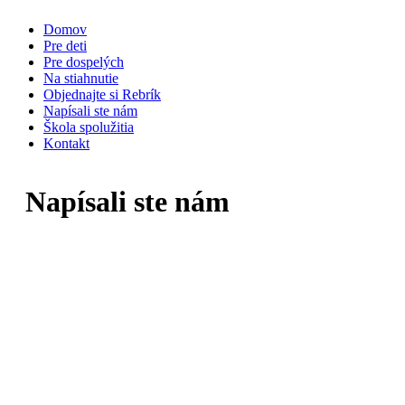
Skip
Domov
to
Pre deti
content
Pre dospelých
Na stiahnutie
Objednajte si Rebrík
Napísali ste nám
Škola spolužitia
Kontakt
Napísali ste nám