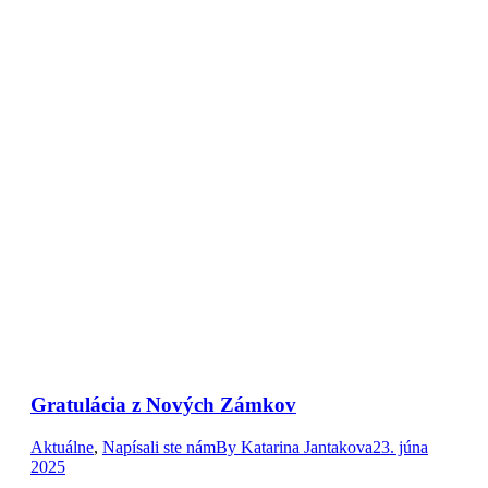
Gratulácia z Nových Zámkov
Aktuálne
,
Napísali ste nám
By
Katarina Jantakova
23. júna
2025