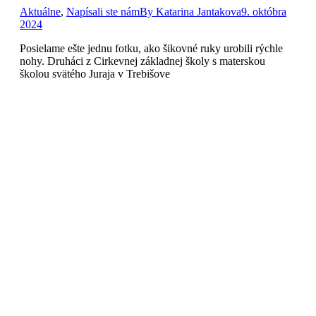
Aktuálne
,
Napísali ste nám
By
Katarina Jantakova
9. októbra
2024
Posielame ešte jednu fotku, ako šikovné ruky urobili rýchle
nohy. Druháci z Cirkevnej základnej školy s materskou
školou svätého Juraja v Trebišove