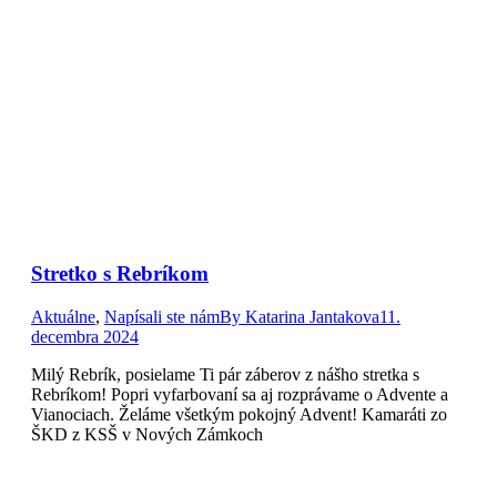
Stretko s Rebríkom
Aktuálne
,
Napísali ste nám
By
Katarina Jantakova
11.
decembra 2024
Milý Rebrík, posielame Ti pár záberov z nášho stretka s
Rebríkom! Popri vyfarbovaní sa aj rozprávame o Advente a
Vianociach. Želáme všetkým pokojný Advent! Kamaráti zo
ŠKD z KSŠ v Nových Zámkoch