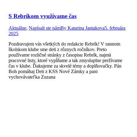
S Rebríkom využívame čas
Aktuálne
,
Napísali ste nám
By
Katarina Jantakova
5. februára
2025
Pozdravujem vás všetkých do redakcie Rebrík! V rannom
školskom klube sme deti z rôznych ročníkov. Preto
používame rozličné stránky z časopisu Rebrík, najmä
pracovné listy, ktoré vypĺňame a tak zmysluplne prežívame
čas v klube. Ďakujeme za skvelé témy a doplňovačky. Pán
Boh pomáhaj Deti z KSS Nové Zámky a pani
vychovávateľka Zuzana