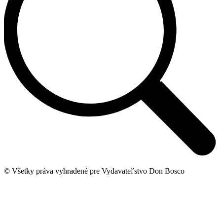
© Všetky práva vyhradené pre Vydavateľstvo Don Bosco
t
T