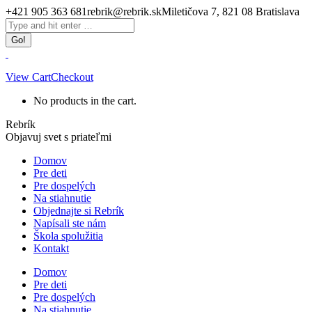
Skip
+421 905 363 681
rebrik@rebrik.sk
Miletičova 7, 821 08 Bratislava
to
Facebook
Search:
content
page
opens
in
new
View Cart
Checkout
window
No products in the cart.
Rebrík
Objavuj svet s priateľmi
Domov
Pre deti
Pre dospelých
Na stiahnutie
Objednajte si Rebrík
Napísali ste nám
Škola spolužitia
Kontakt
Domov
Pre deti
Pre dospelých
Na stiahnutie