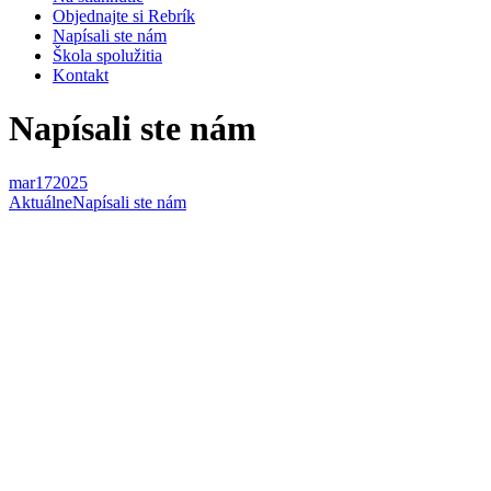
Objednajte si Rebrík
Napísali ste nám
Škola spolužitia
Kontakt
Napísali ste nám
mar
17
2025
Aktuálne
Napísali ste nám