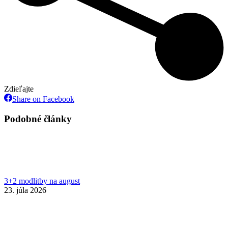
Zdieľajte
Share
Share on Facebook
on
Facebook
Podobné články
3+2 modlitby na august
23. júla 2026