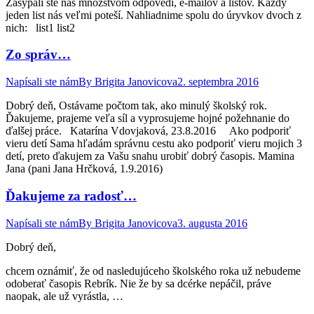
Zasypali ste nás množstvom odpovedí, e-mailov a listov. Každý
jeden list nás veľmi poteší. Nahliadnime spolu do úryvkov dvoch z
nich: list1 list2
Zo správ…
Napísali ste nám
By
Brigita Janovicova
2. septembra 2016
Dobrý deň, Ostávame počtom tak, ako minulý školský rok.
Ďakujeme, prajeme veľa síl a vyprosujeme hojné požehnanie do
ďalšej práce. Katarína Vdovjaková, 23.8.2016 Ako podporiť
vieru detí Sama hľadám správnu cestu ako podporiť vieru mojich 3
detí, preto ďakujem za Vašu snahu urobiť dobrý časopis. Mamina
Jana (pani Jana Hrčková, 1.9.2016)
Ďakujeme za radosť…
Napísali ste nám
By
Brigita Janovicova
3. augusta 2016
Dobrý deň,
chcem oznámiť, že od nasledujúceho školského roka už nebudeme
odoberať časopis Rebrík. Nie že by sa dcérke nepáčil, práve
naopak, ale už vyrástla, …