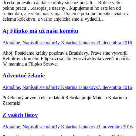
dcerku potesilo a aj dalsie ulohy sme uz poslali….Robite velmi
peknu pracu….casopis je uzasny…kupujeme si ho este len od
septembra, ale velmi nas zaujal. Prajeme pokojne prezitie sviatkov
celemu kolektivu. a vasho anjelicka sme si vytlacili…
Aj Filipko má už našu kométu
Aktuálne
,
Napísali ste nám
By
Katarina Jantakova
9. decembra 2016
Ahoj! Posielame krátky pozdrav z Bratislavy. Práve sme vytvorili
Rebríkovu kométu. Filipkovi sa táto tvorivá aktivita veeeľmi páčila
🙂 mamina a Filipko Šotovci
Adventné želanie
Aktuálne
,
Napísali ste nám
By
Katarina Jantakova
7. decembra 2016
Požehnaný advent celej redakcii Rebríka prajú Matej a Katarínka
Zaremskí
Z vašich listov
Aktuálne
,
Napísali ste nám
By
Katarina Jantakova
3. novembra 2016