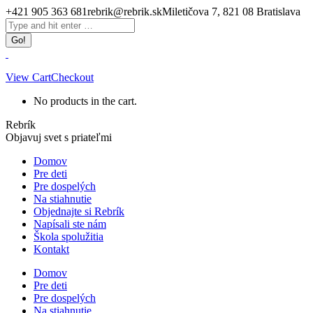
Skip
+421 905 363 681
rebrik@rebrik.sk
Miletičova 7, 821 08 Bratislava
to
Facebook
Search:
content
page
opens
in
new
View Cart
Checkout
window
No products in the cart.
Rebrík
Objavuj svet s priateľmi
Domov
Pre deti
Pre dospelých
Na stiahnutie
Objednajte si Rebrík
Napísali ste nám
Škola spolužitia
Kontakt
Domov
Pre deti
Pre dospelých
Na stiahnutie