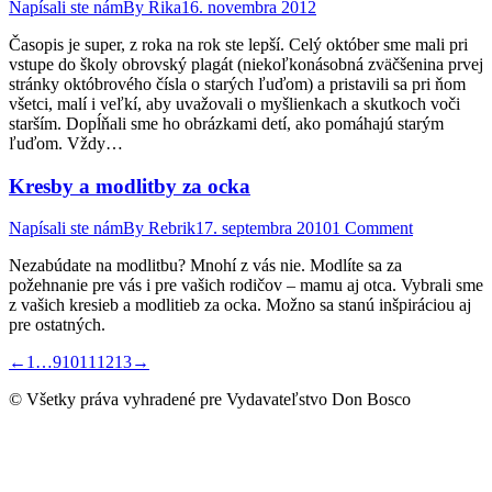
Napísali ste nám
By
Rika
16. novembra 2012
Časopis je super, z roka na rok ste lepší. Celý október sme mali pri
vstupe do školy obrovský plagát (niekoľkonásobná zväčšenina prvej
stránky októbrového čísla o starých ľuďom) a pristavili sa pri ňom
všetci, malí i veľkí, aby uvažovali o myšlienkach a skutkoch voči
starším. Dopĺňali sme ho obrázkami detí, ako pomáhajú starým
ľuďom. Vždy…
Kresby a modlitby za ocka
Napísali ste nám
By
Rebrik
17. septembra 2010
1 Comment
Nezabúdate na modlitbu? Mnohí z vás nie. Modlíte sa za
požehnanie pre vás i pre vašich rodičov – mamu aj otca. Vybrali sme
z vašich kresieb a modlitieb za ocka. Možno sa stanú inšpiráciou aj
pre ostatných.
←
1
…
9
10
11
12
13
→
© Všetky práva vyhradené pre Vydavateľstvo Don Bosco
t
T