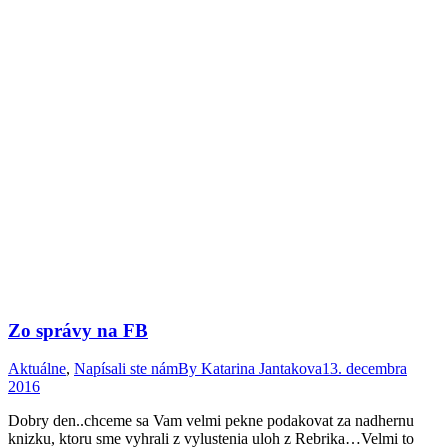
Zo správy na FB
Aktuálne
,
Napísali ste nám
By
Katarina Jantakova
13. decembra
2016
Dobry den..chceme sa Vam velmi pekne podakovat za nadhernu
knizku, ktoru sme vyhrali z vylustenia uloh z Rebrika…Velmi to