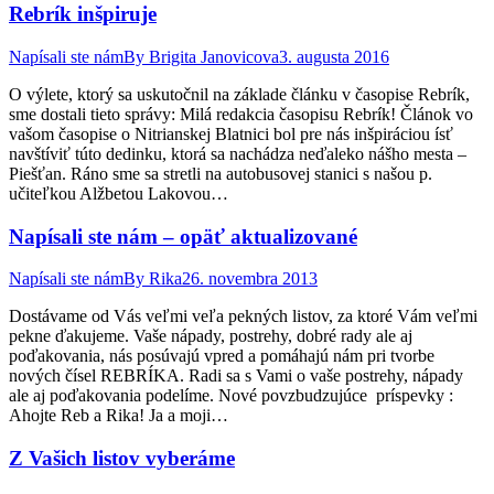
Rebrík inšpiruje
Napísali ste nám
By
Brigita Janovicova
3. augusta 2016
O výlete, ktorý sa uskutočnil na základe článku v časopise Rebrík,
sme dostali tieto správy: Milá redakcia časopisu Rebrík! Článok vo
vašom časopise o Nitrianskej Blatnici bol pre nás inšpiráciou ísť
navštíviť túto dedinku, ktorá sa nachádza neďaleko nášho mesta –
Piešťan. Ráno sme sa stretli na autobusovej stanici s našou p.
učiteľkou Alžbetou Lakovou…
Napísali ste nám – opäť aktualizované
Napísali ste nám
By
Rika
26. novembra 2013
Dostávame od Vás veľmi veľa pekných listov, za ktoré Vám veľmi
pekne ďakujeme. Vaše nápady, postrehy, dobré rady ale aj
poďakovania, nás posúvajú vpred a pomáhajú nám pri tvorbe
nových čísel REBRÍKA. Radi sa s Vami o vaše postrehy, nápady
ale aj poďakovania podelíme. Nové povzbudzujúce príspevky :
Ahojte Reb a Rika! Ja a moji…
Z Vašich listov vyberáme