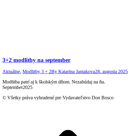
3+2 modlitby na september
Aktuálne
,
Modlitby 3 + 2
By
Katarina Jantakova
28. augusta 2025
Modlitba patrí aj k školským dňom. Nezabúdaj na ňu.
September2025
© Všetky práva vyhradené pre Vydavateľstvo Don Bosco