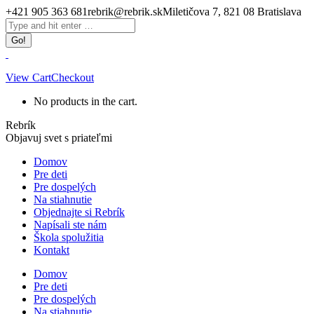
Skip
+421 905 363 681
rebrik@rebrik.sk
Miletičova 7, 821 08 Bratislava
to
Facebook
Search:
content
page
opens
in
new
View Cart
Checkout
window
No products in the cart.
Rebrík
Objavuj svet s priateľmi
Domov
Pre deti
Pre dospelých
Na stiahnutie
Objednajte si Rebrík
Napísali ste nám
Škola spolužitia
Kontakt
Domov
Pre deti
Pre dospelých
Na stiahnutie