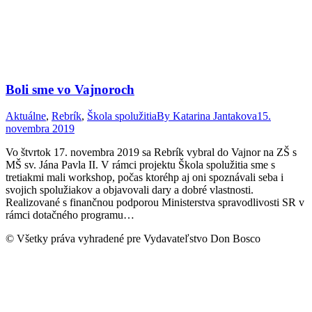
Boli sme vo Vajnoroch
Aktuálne
,
Rebrík
,
Škola spolužitia
By
Katarina Jantakova
15.
novembra 2019
Vo štvrtok 17. novembra 2019 sa Rebrík vybral do Vajnor na ZŠ s
MŠ sv. Jána Pavla II. V rámci projektu Škola spolužitia sme s
tretiakmi mali workshop, počas ktoréhp aj oni spoznávali seba i
svojich spolužiakov a objavovali dary a dobré vlastnosti.
Realizované s finančnou podporou Ministerstva spravodlivosti SR v
rámci dotačného programu…
© Všetky práva vyhradené pre Vydavateľstvo Don Bosco
t
T