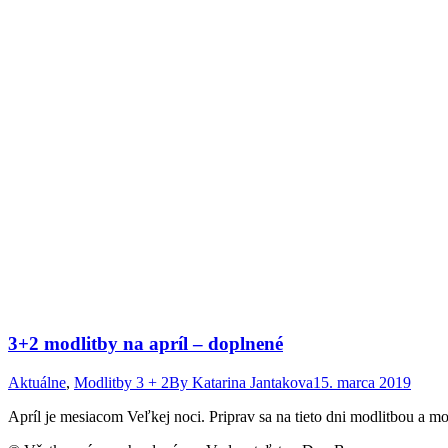
3+2 modlitby na apríl – doplnené
Aktuálne
,
Modlitby 3 + 2
By
Katarina Jantakova
15. marca 2019
Apríl je mesiacom Veľkej noci. Priprav sa na tieto dni modlitbou a m