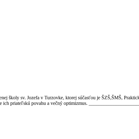
j školy sv. Jozefa v Turzovke, ktorej súčasťou je ŠZŠ,ŠMŠ, Praktická š
 pre ich priateľskú povahu a večný optimizmus. ________________