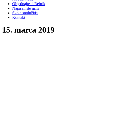
Objednajte si Rebrík
Napísali ste nám
Škola spolužitia
Kontakt
15. marca 2019