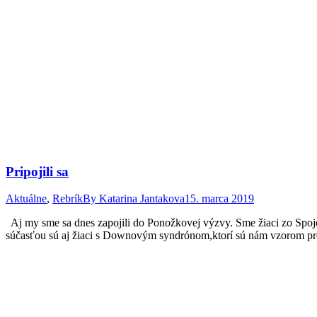
Pripojili sa
Aktuálne
,
Rebrík
By
Katarina Jantakova
15. marca 2019
Aj my sme sa dnes zapojili do Ponožkovej výzvy. Sme žiaci zo Spojene
súčasťou sú aj žiaci s Downovým syndrónom,ktorí sú nám vzorom