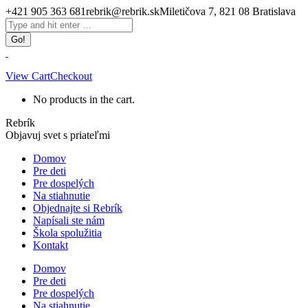
Skip
+421 905 363 681
rebrik@rebrik.sk
Miletičova 7, 821 08 Bratislava
to
Facebook
Search:
content
page
opens
in
new
View Cart
Checkout
window
No products in the cart.
Rebrík
Objavuj svet s priateľmi
Domov
Pre deti
Pre dospelých
Na stiahnutie
Objednajte si Rebrík
Napísali ste nám
Škola spolužitia
Kontakt
Domov
Pre deti
Pre dospelých
Na stiahnutie