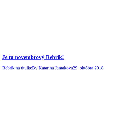
Je tu novembrový Rebrík!
Rebrik na titulke
By
Katarina Jantakova
29. októbra 2018