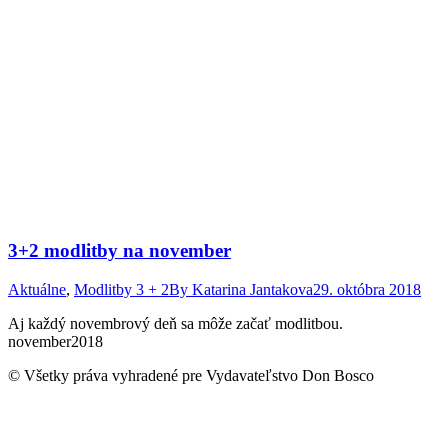
3+2 modlitby na november
Aktuálne
,
Modlitby 3 + 2
By
Katarina Jantakova
29. októbra 2018
Aj každý novembrový deň sa môže začať modlitbou.
november2018
© Všetky práva vyhradené pre Vydavateľstvo Don Bosco
t
T