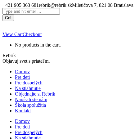
Skip
+421 905 363 681
rebrik@rebrik.sk
Miletičova 7, 821 08 Bratislava
to
Facebook
Search:
content
page
opens
in
new
View Cart
Checkout
window
No products in the cart.
Rebrík
Objavuj svet s priateľmi
Domov
Pre deti
Pre dospelých
Na stiahnutie
Objednajte si Rebrík
Napísali ste nám
Škola spolužitia
Kontakt
Domov
Pre deti
Pre dospelých
Na stiahnutie