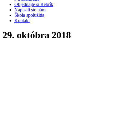
Objednajte si Rebrík
Napísali ste nám
Škola spolužitia
Kontakt
29. októbra 2018