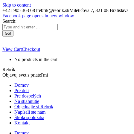
Skip to content
+421 905 363 681
rebrik@rebrik.sk
Miletičova 7, 821 08 Bratislava
Facebook page opens in new window
Search:
View Cart
Checkout
No products in the cart.
Rebrík
Objavuj svet s priateľmi
Domov
Pre deti
Pre dospelých
Na stiahnutie
Objednajte si Rebrík
Napísali ste nám
Škola spolužitia
Kontakt
Domov