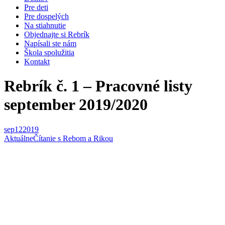
Pre deti
Pre dospelých
Na stiahnutie
Objednajte si Rebrík
Napísali ste nám
Škola spolužitia
Kontakt
Rebrík č. 1 – Pracovné listy
september 2019/2020
sep
12
2019
Aktuálne
Čítanie s Rebom a Rikou