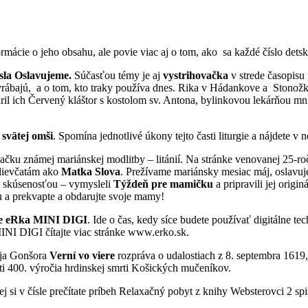
rmácie o jeho obsahu, ale povie viac aj o tom, ako sa každé číslo detsk
sla Oslavujeme.
Súčasťou témy je aj
vystrihovačka
v strede časopis
vyrábajú, a o tom, kto traky používa dnes. Rika v Hádankove a Stonož
l ich Červený kláštor s kostolom sv. Antona, bylinkovou lekárňou mnícha
 svätej omši
. Spomína jednotlivé úkony tejto časti liturgie a nájdete v n
ku známej mariánskej modlitby – litánií. Na stránke venovanej 25-ročn
 dievčatám ako
Matka Slova
. Prežívame mariánsky mesiac máj, oslavuj
u skúsenosťou – vymysleli
Týždeň pre mamičku
a pripravili jej origi
ťou a prekvapte a obdarujte svoje mamy!
 eRka MINI DIGI
. Ide o čas, kedy síce budete používať digitálne te
MINI DIGI čítajte viac stránke www.erko.sk.
aja Gonšora
Verní vo viere
rozpráva o udalostiach z 8. septembra 1619,
sti 400. výročia hrdinskej smrti Košických mučeníkov.
ej si v čísle prečítate príbeh Relaxačný pobyt z knihy Websterovci 2 s