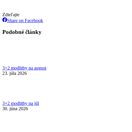
Zdieľajte
Share
Share on Facebook
on
Facebook
Podobné články
3+2 modlitby na august
23. júla 2026
3+2 modlitby na júl
30. júna 2026