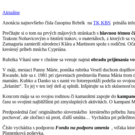
Aktuálne
Anotácia najnovšieho čísla časopisu Rebrík na
TK KBS
prináša info
Prečítajte si o tom na prvých májových stránkach s
hlavnou témou čí
Trakom Nohavicovým o histórii trakov, o materiáloch, z ktorých sa 
Zamaguria zamierili súrodenci Klára a Martinom spolu s rodičmi. Očari
kreslený príbeh mnícha Cypriána.
Rubrika Vítaní sme v chráme sa venuje najmä
obradu prijímania vo
V máji, mesiaci Panny Márie, ponúka rubrika Veselí duchom doplňovač
Rwande, kde sa r. 1981 pri zjaveniach predstavila Panna Mária trom
mamám. Kubko a Danko sa s nami vo fotoreportáži podelia so svojo
„želaním“. To jej v ten istý deň aj splnili. Inšpirujte sa ich skúsenos
Koncom mája sa so svojou rodinou či kamarátmi zapojte do
kampane
času so svojimi najbližšími pri zmysluplných aktivitách. O kampani 
Predposledná časť originálneho slovenského kresleného príbehu Jur
pochovať, ale zločinci sú proti, ďalší smútia… Vychádza pri príležito
Číslo vychádza s podporou
Fondu na podporu umenia
, vďaka ktor
Písmenková polievka.