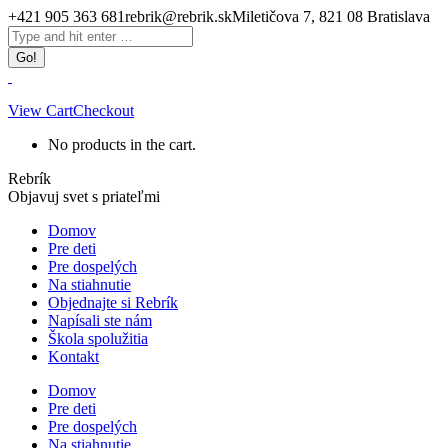
Skip
+421 905 363 681
rebrik@rebrik.sk
Miletičova 7, 821 08 Bratislava
to
Facebook
Search:
content
page
opens
in
new
View Cart
Checkout
window
No products in the cart.
Rebrík
Objavuj svet s priateľmi
Domov
Pre deti
Pre dospelých
Na stiahnutie
Objednajte si Rebrík
Napísali ste nám
Škola spolužitia
Kontakt
Domov
Pre deti
Pre dospelých
Na stiahnutie