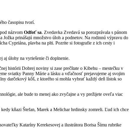
ého časopisu tvorí.
u pod názvom
Odfoť sa
. Zvedavka Zvedavá sa porozprávala s pánom
ka Jožka prinášajú množstvo úloh a podnetov. Na rodinnú výpravu do
 Cypriána, plavba na plti. Pozrite si fotografie z ich cesty i
ej aj úlohy na vyriešenie či doplnenie.
ej histórii Dobrej noviny si zase prečítate o Kibehu – mestečku v
eme sviatky Panny Márie a lásku a vďačnosť prejavujeme aj svojim
nálny darčekový kôš, z ktorého si mohla vybrať každý deň lístok so
chnológie, ale bude to menej ako zvyčajne a vy prežijete oveľa viac
 kedy kňazi Štefan, Marek a Melichar hrdinsky zomreli. Ľud ich chce
pisovateľky Kataríny Kerekesovej a ilustrátora Borisa Šímu rubrike