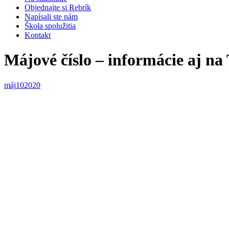
Objednajte si Rebrík
Napísali ste nám
Škola spolužitia
Kontakt
Májové číslo – informácie aj n
máj
10
2020