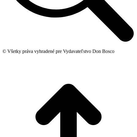
© Všetky práva vyhradené pre Vydavateľstvo Don Bosco
t
T