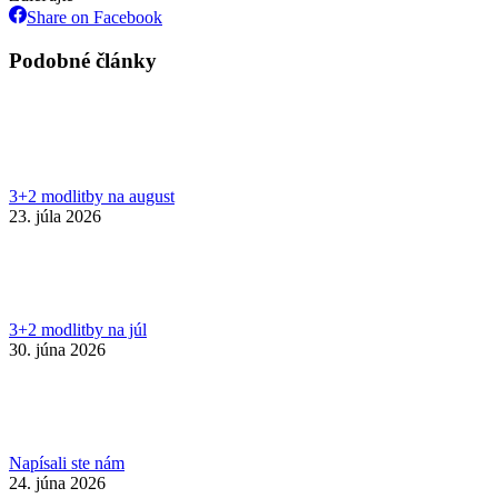
Share
Share on Facebook
on
Facebook
Podobné články
3+2 modlitby na august
23. júla 2026
3+2 modlitby na júl
30. júna 2026
Napísali ste nám
24. júna 2026