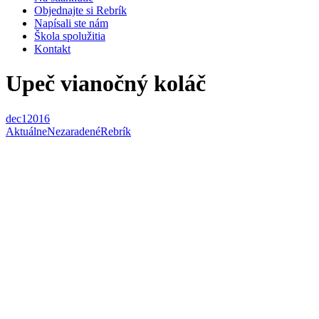
Objednajte si Rebrík
Napísali ste nám
Škola spolužitia
Kontakt
Upeč vianočný koláč
dec
1
2016
Aktuálne
Nezaradené
Rebrík