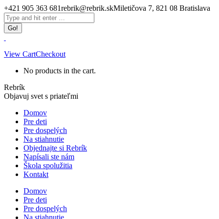
Skip
+421 905 363 681
rebrik@rebrik.sk
Miletičova 7, 821 08 Bratislava
to
Facebook
Search:
content
page
opens
in
new
View Cart
Checkout
window
No products in the cart.
Rebrík
Objavuj svet s priateľmi
Domov
Pre deti
Pre dospelých
Na stiahnutie
Objednajte si Rebrík
Napísali ste nám
Škola spolužitia
Kontakt
Domov
Pre deti
Pre dospelých
Na stiahnutie