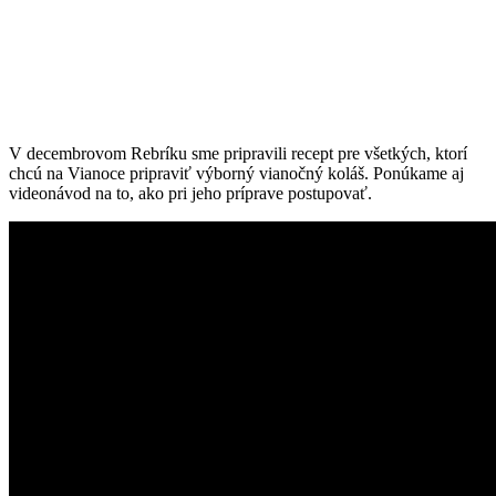
V decembrovom Rebríku sme pripravili recept pre všetkých, ktorí
chcú na Vianoce pripraviť výborný vianočný koláš. Ponúkame aj
videonávod na to, ako pri jeho príprave postupovať.