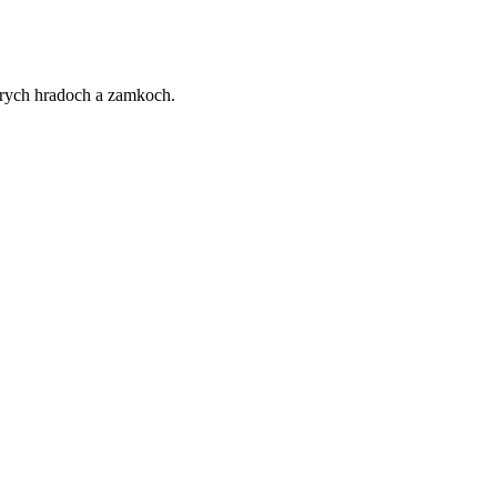
starych hradoch a zamkoch.
t
T