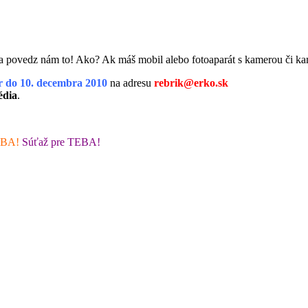
m a povedz nám to! Ako? Ak máš mobil alebo fotoaparát s kamerou či k
r do 10. decembra 2010
na adresu
rebrik@erko.sk
édia
.
EBA!
Súťaž pre TEBA!