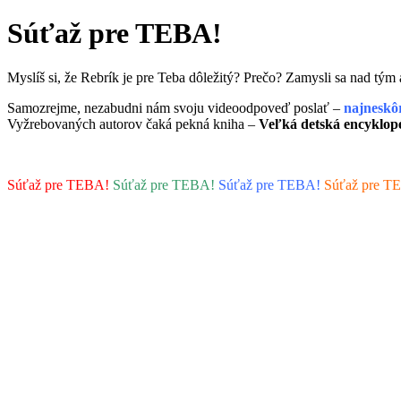
Súťaž pre TEBA!
Myslíš si, že Rebrík je pre Teba dôležitý? Prečo? Zamysli sa nad tý
Samozrejme, nezabudni nám svoju videoodpoveď poslať –
najneskô
Vyžrebovaných autorov čaká pekná kniha –
Veľká detská encyklop
Súťaž pre TEBA!
Súťaž pre TEBA!
Súťaž pre TEBA!
Súťaž pre T