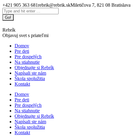
Skip
+421 905 363 681
rebrik@rebrik.sk
Miletičova 7, 821 08 Bratislava
to
Facebook
Search:
content
page
opens
in
Rebrík
new
Objavuj svet s priateľmi
window
Domov
Pre deti
Pre dospelých
Na stiahnutie
Objednajte si Rebrík
Napísali ste nám
Škola spolužitia
Kontakt
Domov
Pre deti
Pre dospelých
Na stiahnutie
Objednajte si Rebrík
Napísali ste nám
Škola spolužitia
Kontakt