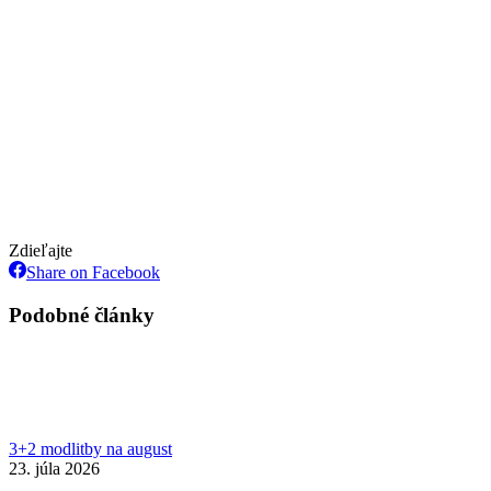
Zdieľajte
Share
Share on Facebook
on
Facebook
Podobné články
3+2 modlitby na august
23. júla 2026