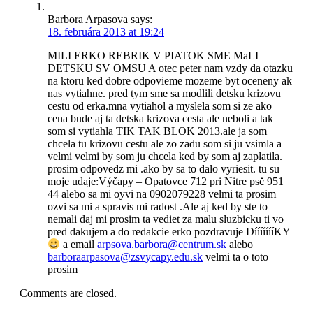
Barbora Arpasova
says:
18. februára 2013 at 19:24
MILI ERKO REBRIK V PIATOK SME MaLI
DETSKU SV OMSU A otec peter nam vzdy da otazku
na ktoru ked dobre odpovieme mozeme byt oceneny ak
nas vytiahne. pred tym sme sa modlili detsku krizovu
cestu od erka.mna vytiahol a myslela som si ze ako
cena bude aj ta detska krizova cesta ale neboli a tak
som si vytiahla TIK TAK BLOK 2013.ale ja som
chcela tu krizovu cestu ale zo zadu som si ju vsimla a
velmi velmi by som ju chcela ked by som aj zaplatila.
prosim odpovedz mi .ako by sa to dalo vyriesit. tu su
moje udaje:Výčapy – Opatovce 712 pri Nitre psč 951
44 alebo sa mi oyvi na 0902079228 velmi ta prosim
ozvi sa mi a spravis mi radost .Ale aj ked by ste to
nemali daj mi prosim ta vediet za malu sluzbicku ti vo
pred dakujem a do redakcie erko pozdravuje DíííííííKY
a email
arpsova.barbora@centrum.sk
alebo
barboraarpasova@zsvycapy.edu.sk
velmi ta o toto
prosim
Comments are closed.