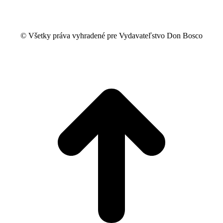
© Všetky práva vyhradené pre Vydavateľstvo Don Bosco
t
T