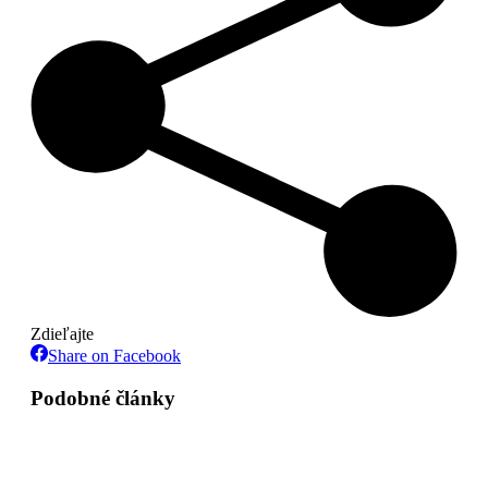
Zdieľajte
Share
Share on Facebook
on
Facebook
Podobné články