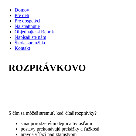
Skip
Domov
to
Pre deti
content
Pre dospelých
Na stiahnutie
Objednajte si Rebrík
Napísali ste nám
Škola spolužitia
Kontakt
ROZPRÁVKOVO
S čím sa môžeš stretnúť, keď čítaš rozprávky?
s nadprirodzenými dejmi a bytosťami
postavy prekonávajú prekážky a ťažkosti
pravda víťazí nad klamstvom