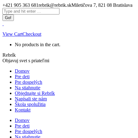
Skip
+421 905 363 681
rebrik@rebrik.sk
Miletičova 7, 821 08 Bratislava
to
Facebook
Search:
content
page
opens
in
new
View Cart
Checkout
window
No products in the cart.
Rebrík
Objavuj svet s priateľmi
Domov
Pre deti
Pre dospelých
Na stiahnutie
Objednajte si Rebrík
Napísali ste nám
Škola spolužitia
Kontakt
Domov
Pre deti
Pre dospelých
Na stiahnutie