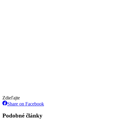
Zdieľajte
Share
Share on Facebook
on
Facebook
Podobné články