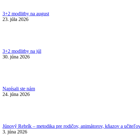
3+2 modlitby na august
23. júla 2026
3+2 modlitby na júl
30. júna 2026
Napísali ste nám
24. júna 2026
Júnový Rebrík – metodika pre rodičov, animátorov, kňazov a učiteľo
3. júna 2026