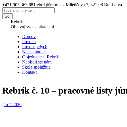
Skip
+421 905 363 681
rebrik@rebrik.sk
Miletičova 7, 821 08 Bratislava
to
Facebook
Search:
content
page
opens
Rebrík
in
Objavuj svet s priateľmi
new
window
Domov
Pre deti
Pre dospelých
Na stiahnutie
Objednajte si Rebrík
Napísali ste nám
Škola spolužitia
Kontakt
Rebrík č. 10 – pracovné listy jú
jún
15
2026