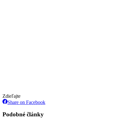
Zdieľajte
Share
Share on Facebook
on
Facebook
Podobné články