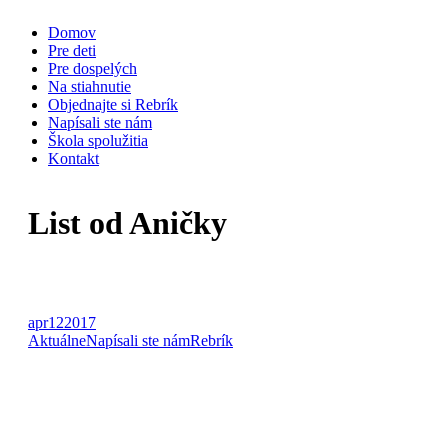
Skip
Domov
to
Pre deti
content
Pre dospelých
Na stiahnutie
Objednajte si Rebrík
Napísali ste nám
Škola spolužitia
Kontakt
List od Aničky
apr
12
2017
Aktuálne
Napísali ste nám
Rebrík