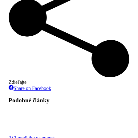
Zdieľajte
Share
Share on Facebook
on
Facebook
Podobné články
3+2 modlitby na august