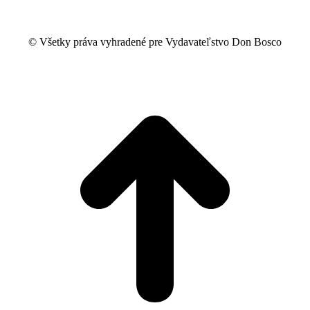
© Všetky práva vyhradené pre Vydavateľstvo Don Bosco
t
T