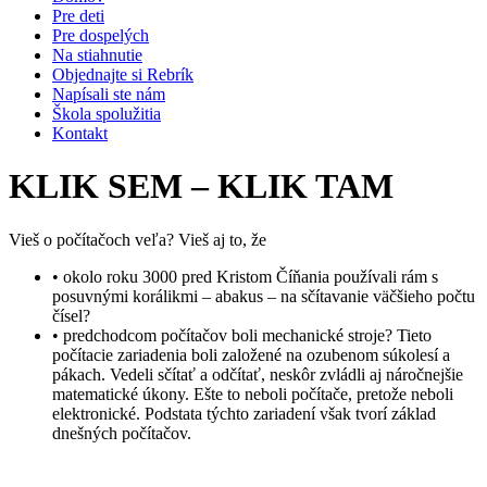
Pre deti
Pre dospelých
Na stiahnutie
Objednajte si Rebrík
Napísali ste nám
Škola spolužitia
Kontakt
KLIK SEM – KLIK TAM
Vieš o počítačoch veľa? Vieš aj to, že
• okolo roku 3000 pred Kristom Číňania používali rám s
posuvnými korálikmi – abakus – na sčítavanie väčšieho počtu
čísel?
• predchodcom počítačov boli mechanické stroje? Tieto
počítacie zariadenia boli založené na ozubenom súkolesí a
pákach. Vedeli sčítať a odčítať, neskôr zvládli aj náročnejšie
matematické úkony. Ešte to neboli počítače, pretože neboli
elektronické. Podstata týchto zariadení však tvorí základ
dnešných počítačov.