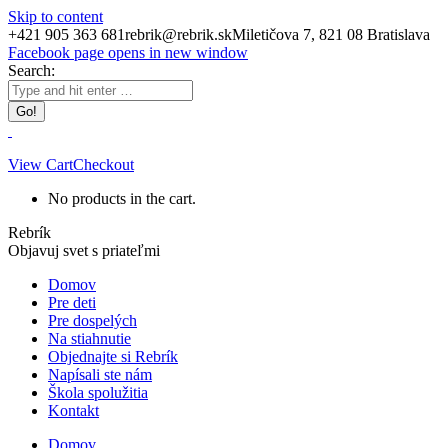
Skip to content
+421 905 363 681
rebrik@rebrik.sk
Miletičova 7, 821 08 Bratislava
Facebook page opens in new window
Search:
View Cart
Checkout
No products in the cart.
Rebrík
Objavuj svet s priateľmi
Domov
Pre deti
Pre dospelých
Na stiahnutie
Objednajte si Rebrík
Napísali ste nám
Škola spolužitia
Kontakt
Domov