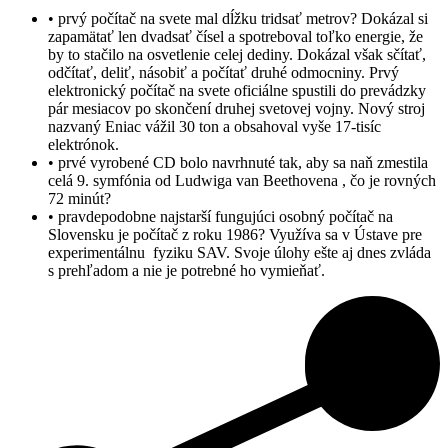
• prvý počítač na svete mal dĺžku tridsať metrov? Dokázal si
zapamätať len dvadsať čísel a spotreboval toľko energie, že
by to stačilo na osvetlenie celej dediny. Dokázal však sčítať,
odčítať, deliť, násobiť a počítať druhé odmocniny. Prvý
elektronický počítač na svete oficiálne spustili do prevádzky
pár mesiacov po skončení druhej svetovej vojny. Nový stroj
nazvaný Eniac vážil 30 ton a obsahoval vyše 17-tisíc
elektrónok.
• prvé vyrobené CD bolo navrhnuté tak, aby sa naň zmestila
celá 9. symfónia od Ludwiga van Beethovena , čo je rovných
72 minút?
• pravdepodobne najstarší fungujúci osobný počítač na
Slovensku je počítač z roku 1986? Využíva sa v Ústave pre
experimentálnu fyziku SAV. Svoje úlohy ešte aj dnes zvláda
s prehľadom a nie je potrebné ho vymieňať.