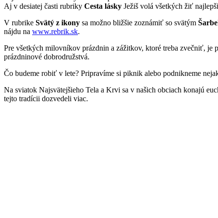
Aj v desiatej časti rubriky
Cesta lásky
Ježiš volá všetkých žiť najlepš
V rubrike
Svätý z ikony
sa možno bližšie zoznámiť so svätým
Šarb
nájdu na
www.rebrik.sk
.
Pre všetkých milovníkov prázdnin a zážitkov, ktoré treba zvečniť, je
prázdninové dobrodružstvá.
Čo budeme robiť v lete? Pripravíme si piknik alebo podnikneme nej
Na sviatok Najsvätejšieho Tela a Krvi sa v našich obciach konajú eucha
tejto tradícii dozvedeli viac.