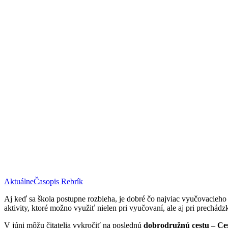
Aktuálne
Časopis Rebrík
Aj keď sa škola postupne rozbieha, je dobré čo najviac vyučovacieho 
aktivity, ktoré možno využiť nielen pri vyučovaní, ale aj pri prechádz
V júni môžu čitatelia vykročiť na poslednú
dobrodružnú cestu – Ces