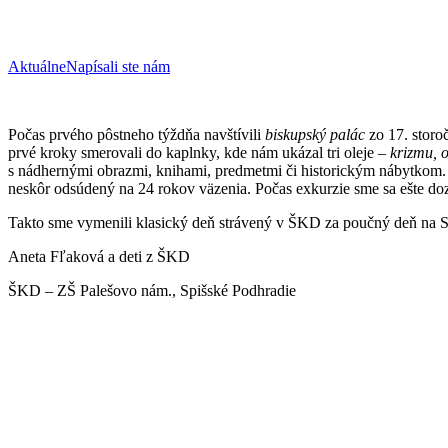
Aktuálne
Napísali ste nám
Počas prvého pôstneho týždňa navštívili
biskupský palác
zo 17. storo
prvé kroky smerovali do kaplnky, kde nám ukázal tri oleje –
krizmu, 
s nádhernými obrazmi, knihami, predmetmi či historickým nábytkom. N
neskôr odsúdený na 24 rokov väzenia. Počas exkurzie sme sa ešte dozv
Takto sme vymenili klasický deň strávený v ŠKD za poučný deň na Spi
Aneta Fľaková a deti z ŠKD
ŠKD – ZŠ Palešovo nám., Spišské Podhradie