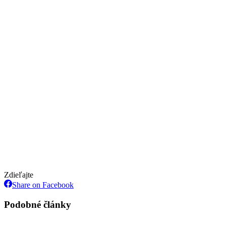
Zdieľajte
Share
Share on Facebook
on
Facebook
Podobné články