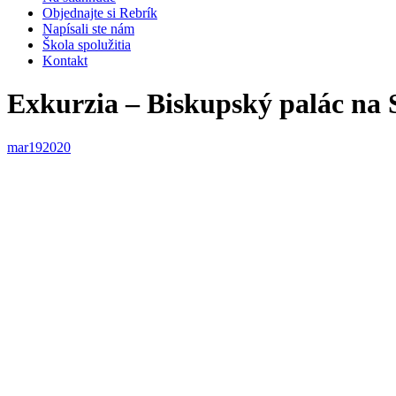
Objednajte si Rebrík
Napísali ste nám
Škola spolužitia
Kontakt
Exkurzia – Biskupský palác na 
mar
19
2020