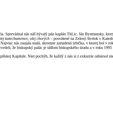
čia. Sprevádzal nás náš bývalý pán kaplán ThLic. Ján Bystriansky, kto
olej katechumenov, olej chorých –
posvätené na Zelený štvrtok v Katedr
ajviac nás zaujala malá, skromne zariadená izbička, v ktorej bol v r
edeli, že biskupský palác je sídlom biskupského úradu a v roku 1995 h
šskej Kapitule. Niet pochýb, že každý z nás si z exkurzie odniesol ni