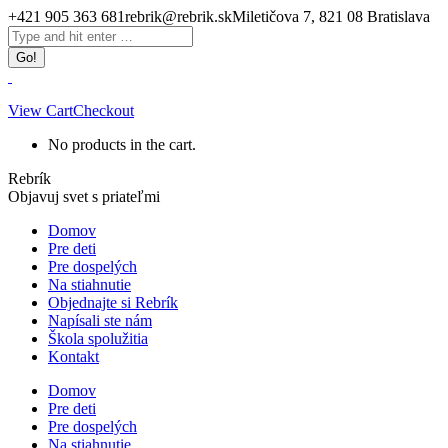
Skip
+421 905 363 681
rebrik@rebrik.sk
Miletičova 7, 821 08 Bratislava
to
Facebook
Search:
content
page
opens
in
new
View Cart
Checkout
window
No products in the cart.
Rebrík
Objavuj svet s priateľmi
Domov
Pre deti
Pre dospelých
Na stiahnutie
Objednajte si Rebrík
Napísali ste nám
Škola spolužitia
Kontakt
Domov
Pre deti
Pre dospelých
Na stiahnutie