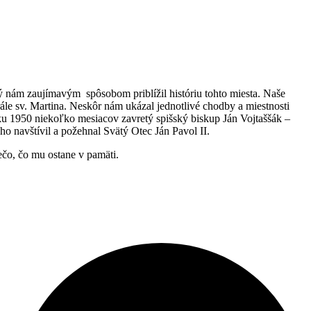
rý nám zaujímavým spôsobom priblížil históriu tohto miesta. Naše
ále sv. Martina. Neskôr nám ukázal jednotlivé chodby a miestnosti
oku 1950 niekoľko mesiacov zavretý spišský biskup Ján Vojtaššák –
o navštívil a požehnal Svätý Otec Ján Pavol II.
ečo, čo mu ostane v pamäti.