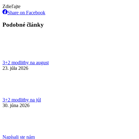
Zdieľajte
Share
Share on Facebook
on
Facebook
Podobné články
3+2 modlitby na august
23. júla 2026
3+2 modlitby na júl
30. júna 2026
Napísali ste nám