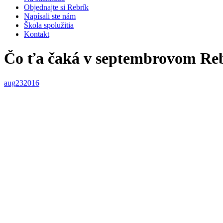
Objednajte si Rebrík
Napísali ste nám
Škola spolužitia
Kontakt
Čo ťa čaká v septembrovom Re
aug
23
2016