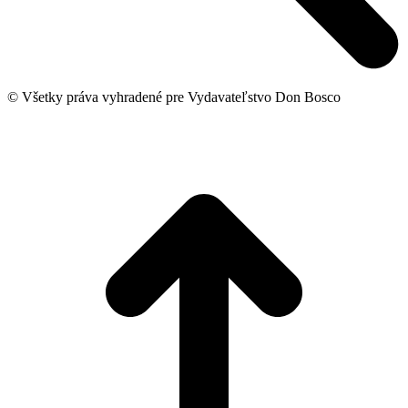
© Všetky práva vyhradené pre Vydavateľstvo Don Bosco
t
T