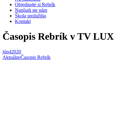
Objednajte si Rebrík
Napísali ste nám
Škola spolužitia
Kontakt
Časopis Rebrík v TV LUX
jún
4
2020
Aktuálne
Časopis Rebrík