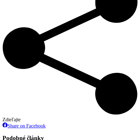
Zdieľajte
Share
Share on Facebook
on
Facebook
Podobné články