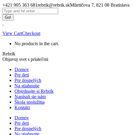
Skip
+421 905 363 681
rebrik@rebrik.sk
Miletičova 7, 821 08 Bratislava
to
Facebook
Search:
content
page
opens
in
new
View Cart
Checkout
window
No products in the cart.
Rebrík
Objavuj svet s priateľmi
Domov
Pre deti
Pre dospelých
Na stiahnutie
Objednajte si Rebrík
Napísali ste nám
Škola spolužitia
Kontakt
Domov
Pre deti
Pre dospelých
Na stiahnutie