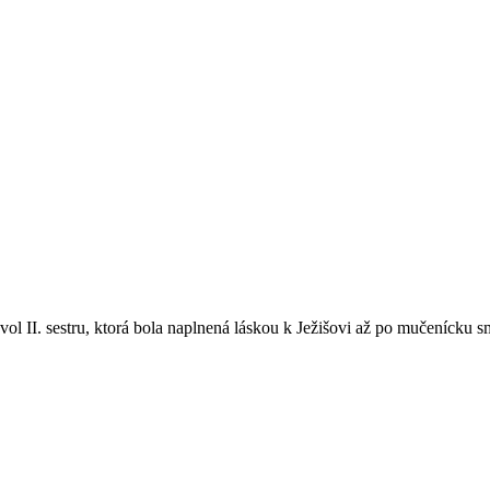
vol II. sestru, ktorá bola naplnená láskou k Ježišovi až po mučenícku s