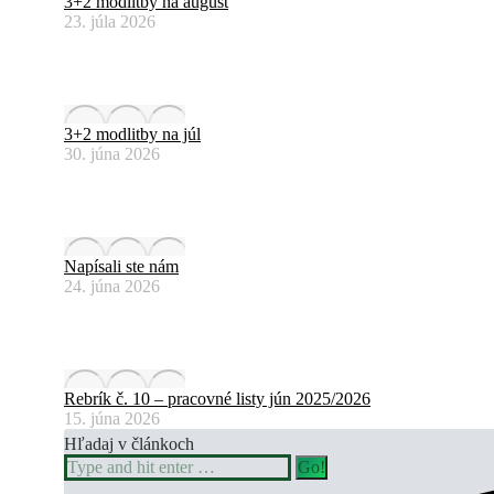
3+2 modlitby na august
23. júla 2026
3+2 modlitby na júl
30. júna 2026
Napísali ste nám
24. júna 2026
Rebrík č. 10 – pracovné listy jún 2025/2026
15. júna 2026
Hľadaj v článkoch
Search: