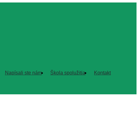
Napísali ste nám
Škola spolužitia
Kontakt