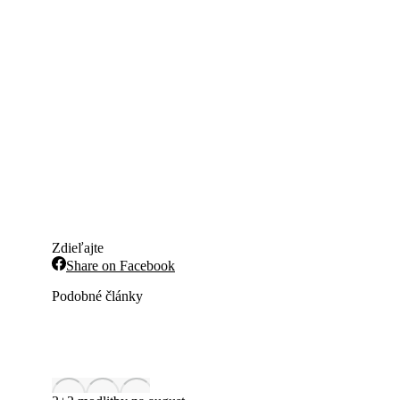
Zdieľajte
Share
Share on Facebook
on
Facebook
Podobné články