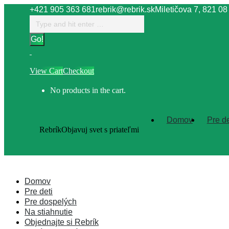
Skip
+421 905 363 681
rebrik@rebrik.sk
Miletičova 7, 821 08
to
Search:
Facebook
content
page
opens
in
View Cart
Checkout
new
window
No products in the cart.
Domov
Pre de
Rebrík
Objavuj svet s priateľmi
Domov
Pre deti
Pre dospelých
Na stiahnutie
Objednajte si Rebrík