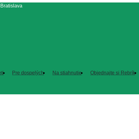
 Bratislava
ti
Pre dospelých
Na stiahnutie
Objednajte si Rebrík