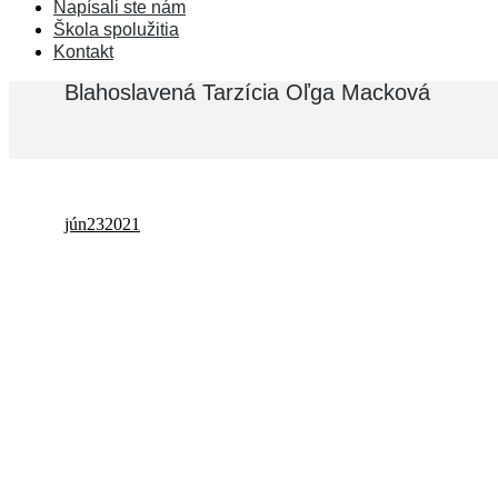
Napísali ste nám
Škola spolužitia
Kontakt
Blahoslavená Tarzícia Oľga Macková
jún
23
2021