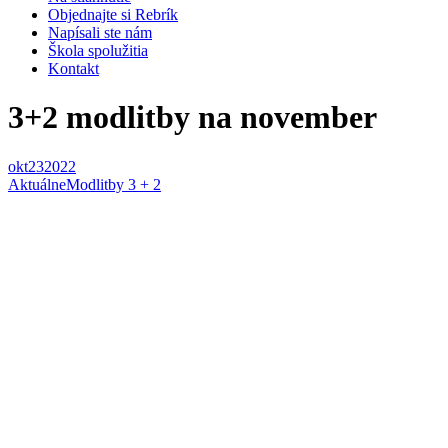
Objednajte si Rebrík
Napísali ste nám
Škola spolužitia
Kontakt
3+2 modlitby na november
okt
23
2022
Aktuálne
Modlitby 3 + 2