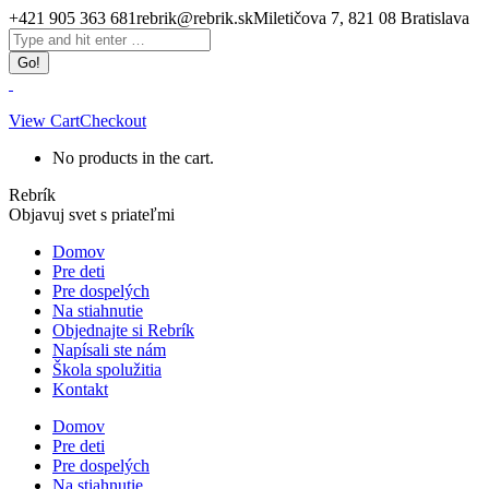
Skip
+421 905 363 681
rebrik@rebrik.sk
Miletičova 7, 821 08 Bratislava
to
Facebook
Search:
content
page
opens
in
new
View Cart
Checkout
window
No products in the cart.
Rebrík
Objavuj svet s priateľmi
Domov
Pre deti
Pre dospelých
Na stiahnutie
Objednajte si Rebrík
Napísali ste nám
Škola spolužitia
Kontakt
Domov
Pre deti
Pre dospelých
Na stiahnutie