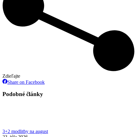
Zdieľajte
Share
Share on Facebook
on
Facebook
Podobné články
3+2 modlitby na august
23. júla 2026