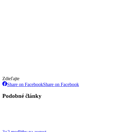
Zdieľajte
Share on Facebook
Share on Facebook
Podobné články
3+2 modlitby na august