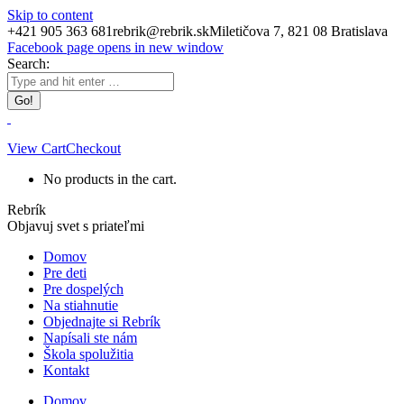
Skip to content
+421 905 363 681
rebrik@rebrik.sk
Miletičova 7, 821 08 Bratislava
Facebook page opens in new window
Search:
View Cart
Checkout
No products in the cart.
Rebrík
Objavuj svet s priateľmi
Domov
Pre deti
Pre dospelých
Na stiahnutie
Objednajte si Rebrík
Napísali ste nám
Škola spolužitia
Kontakt
Domov