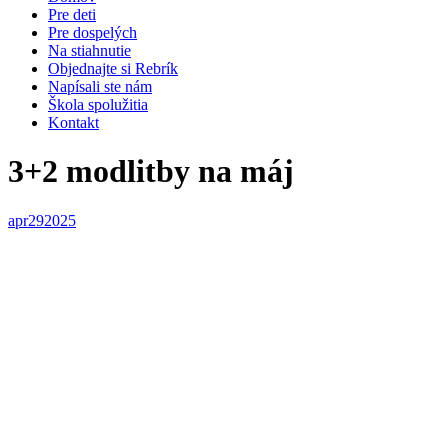
Pre deti
Pre dospelých
Na stiahnutie
Objednajte si Rebrík
Napísali ste nám
Škola spolužitia
Kontakt
3+2 modlitby na máj
apr
29
2025