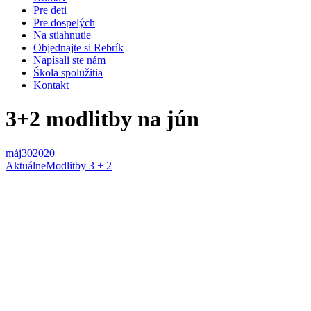
Pre deti
Pre dospelých
Na stiahnutie
Objednajte si Rebrík
Napísali ste nám
Škola spolužitia
Kontakt
3+2 modlitby na jún
máj
30
2020
Aktuálne
Modlitby 3 + 2