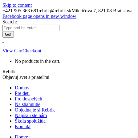
Skip to content
+421 905 363 681
rebrik@rebrik.sk
Miletičova 7, 821 08 Bratislava
Facebook page opens in new window
Search:
View Cart
Checkout
No products in the cart.
Rebrík
Objavuj svet s priateľmi
Domov
Pre deti
Pre dospelých
Na stiahnutie
Objednajte si Rebrík
Napísali ste nám
Škola spolužitia
Kontakt
Domov