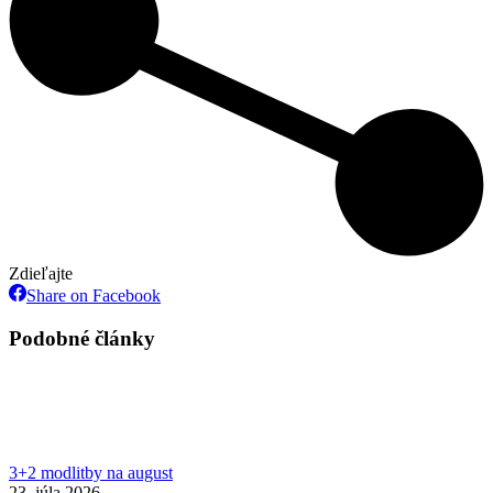
Zdieľajte
Share
Share on Facebook
on
Facebook
Podobné články
3+2 modlitby na august
23. júla 2026