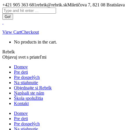
Skip
+421 905 363 681
rebrik@rebrik.sk
Miletičova 7, 821 08 Bratislava
to
Facebook
Search:
content
page
opens
in
new
View Cart
Checkout
window
No products in the cart.
Rebrík
Objavuj svet s priateľmi
Domov
Pre deti
Pre dospelých
Na stiahnutie
Objednajte si Rebrík
Napísali ste nám
Škola spolužitia
Kontakt
Domov
Pre deti
Pre dospelých
Na stiahnutie