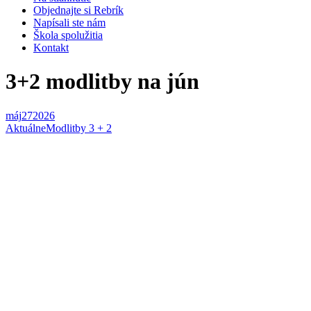
Objednajte si Rebrík
Napísali ste nám
Škola spolužitia
Kontakt
3+2 modlitby na jún
máj
27
2026
Aktuálne
Modlitby 3 + 2