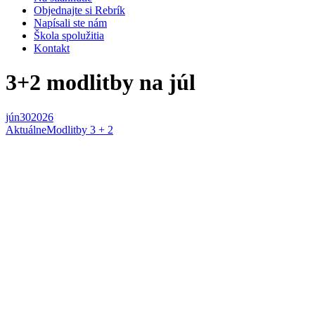
Objednajte si Rebrík
Napísali ste nám
Škola spolužitia
Kontakt
3+2 modlitby na júl
jún
30
2026
Aktuálne
Modlitby 3 + 2