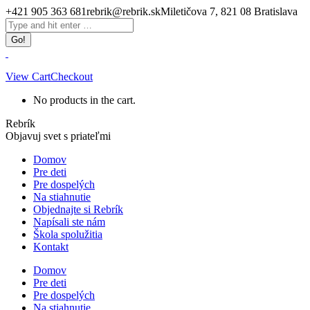
Skip
+421 905 363 681
rebrik@rebrik.sk
Miletičova 7, 821 08 Bratislava
to
Facebook
Search:
content
page
opens
in
new
View Cart
Checkout
window
No products in the cart.
Rebrík
Objavuj svet s priateľmi
Domov
Pre deti
Pre dospelých
Na stiahnutie
Objednajte si Rebrík
Napísali ste nám
Škola spolužitia
Kontakt
Domov
Pre deti
Pre dospelých
Na stiahnutie