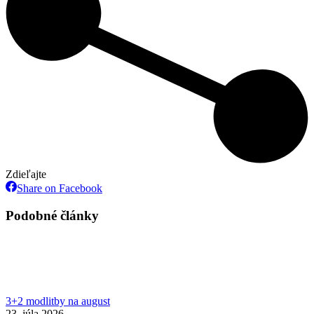
Zdieľajte
Share
Share on Facebook
on
Facebook
Podobné články
3+2 modlitby na august
23. júla 2026