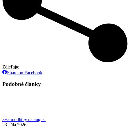
Zdieľajte
Share
Share on Facebook
on
Facebook
Podobné články
3+2 modlitby na august
23. júla 2026