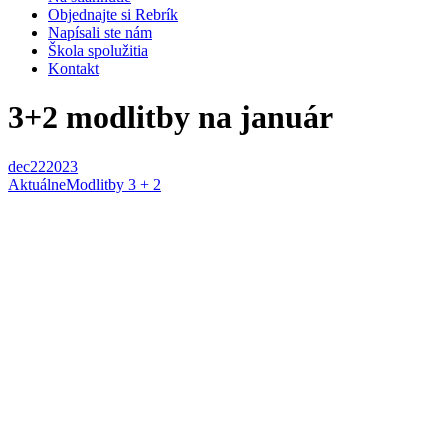
Objednajte si Rebrík
Napísali ste nám
Škola spolužitia
Kontakt
3+2 modlitby na január
dec
22
2023
Aktuálne
Modlitby 3 + 2