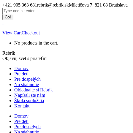
Skip
+421 905 363 681
rebrik@rebrik.sk
Miletičova 7, 821 08 Bratislava
to
Facebook
Search:
content
page
opens
in
new
View Cart
Checkout
window
No products in the cart.
Rebrík
Objavuj svet s priateľmi
Domov
Pre deti
Pre dospelých
Na stiahnutie
Objednajte si Rebrík
Napísali ste nám
Škola spolužitia
Kontakt
Domov
Pre deti
Pre dospelých
Na stiahnutie