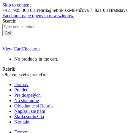
Skip to content
+421 905 363 681
rebrik@rebrik.sk
Miletičova 7, 821 08 Bratislava
Facebook page opens in new window
Search:
View Cart
Checkout
No products in the cart.
Rebrík
Objavuj svet s priateľmi
Domov
Pre deti
Pre dospelých
Na stiahnutie
Objednajte si Rebrík
Napísali ste nám
Škola spolužitia
Kontakt
Domov