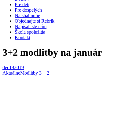
Pre deti
Pre dospelých
Na stiahnutie
Objednajte si Rebrík
Napísali ste nám
Škola spolužitia
Kontakt
3+2 modlitby na január
dec
19
2019
Aktuálne
Modlitby 3 + 2