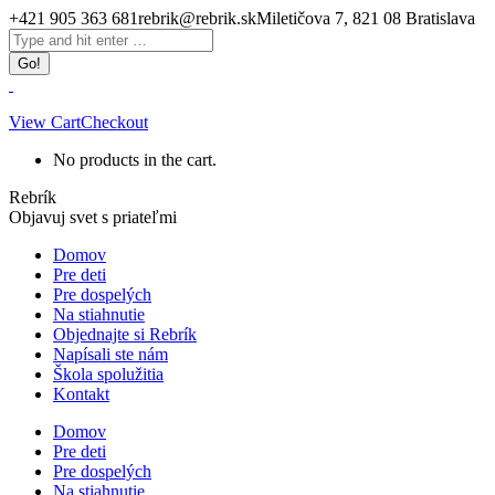
Skip
+421 905 363 681
rebrik@rebrik.sk
Miletičova 7, 821 08 Bratislava
to
Facebook
Search:
content
page
opens
in
new
View Cart
Checkout
window
No products in the cart.
Rebrík
Objavuj svet s priateľmi
Domov
Pre deti
Pre dospelých
Na stiahnutie
Objednajte si Rebrík
Napísali ste nám
Škola spolužitia
Kontakt
Domov
Pre deti
Pre dospelých
Na stiahnutie