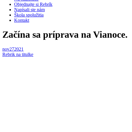
Objednajte si Rebrík
Napísali ste nám
Škola spolužitia
Kontakt
Začína sa príprava na Vianoce.
nov
27
2021
Rebrik na titulke