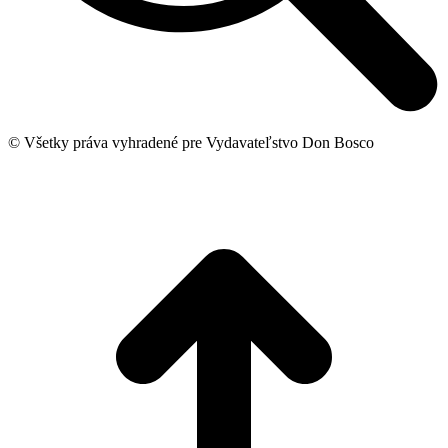
© Všetky práva vyhradené pre Vydavateľstvo Don Bosco
t
T