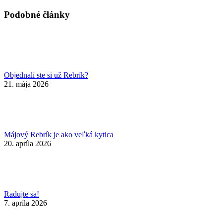
on
Facebook
Podobné články
Objednali ste si už Rebrík?
21. mája 2026
Májový Rebrík je ako veľká kytica
20. apríla 2026
Radujte sa!
7. apríla 2026