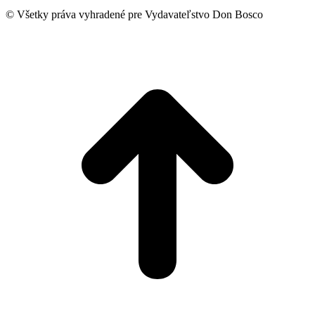
on
Facebook
© Všetky práva vyhradené pre Vydavateľstvo Don Bosco
t
T