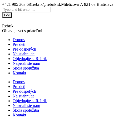
Skip
+421 905 363 681
rebrik@rebrik.sk
Miletičova 7, 821 08 Bratislava
to
Facebook
Search:
content
page
opens
in
Rebrík
new
Objavuj svet s priateľmi
window
Domov
Pre deti
Pre dospelých
Na stiahnutie
Objednajte si Rebrík
Napísali ste nám
Škola spolužitia
Kontakt
Domov
Pre deti
Pre dospelých
Na stiahnutie
Objednajte si Rebrík
Napísali ste nám
Škola spolužitia
Kontakt