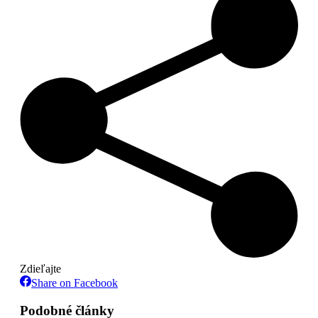
Zdieľajte
Share
Share on Facebook
on
Facebook
Podobné články