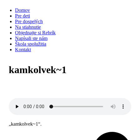
Skip
Domov
to
Pre deti
content
Pre dospelých
Na stiahnutie
Objednajte si Rebrík
Napísali ste nám
Škola spolužitia
Kontakt
kamkolvek~1
„kamkolvek~1“.