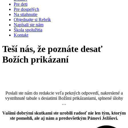
Pre deti
Pre dospelých
Na stiahnutie
Objednajte si Rebrík
Napísali ste nám
Škola spolužitia
Kontakt
Teší nás, že poznáte desať
Božích prikázaní
Poslali ste nám do redakcie veľa pekných odpovedí, nakreslené a
vystrihnuté tabule s desiatimi Božími prikázaniami, splnené úlohy
…
Vašimi dobrými skutkami ste urobili radosť nie len tým, ktorým
ste pomohli, ale aj nám a predovšetkým Pánovi Ježišovi.