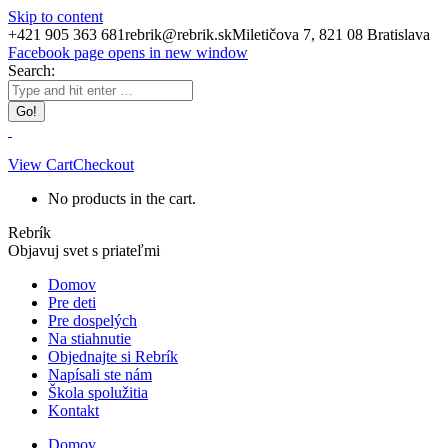
Skip to content
+421 905 363 681
rebrik@rebrik.sk
Miletičova 7, 821 08 Bratislava
Facebook page opens in new window
Search:
View Cart
Checkout
No products in the cart.
Rebrík
Objavuj svet s priateľmi
Domov
Pre deti
Pre dospelých
Na stiahnutie
Objednajte si Rebrík
Napísali ste nám
Škola spolužitia
Kontakt
Domov