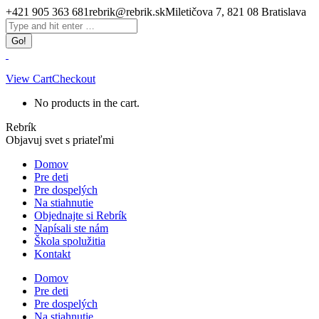
Skip
+421 905 363 681
rebrik@rebrik.sk
Miletičova 7, 821 08 Bratislava
to
Facebook
Search:
content
page
opens
in
new
View Cart
Checkout
window
No products in the cart.
Rebrík
Objavuj svet s priateľmi
Domov
Pre deti
Pre dospelých
Na stiahnutie
Objednajte si Rebrík
Napísali ste nám
Škola spolužitia
Kontakt
Domov
Pre deti
Pre dospelých
Na stiahnutie