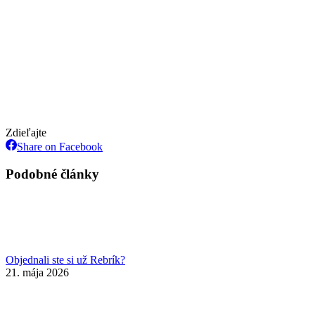
Zdieľajte
Share
Share on Facebook
on
Facebook
Podobné články
Objednali ste si už Rebrík?
21. mája 2026