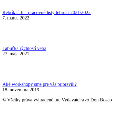
Rebrík č. 6 – pracovné listy február 2021/2022
7. marca 2022
Tabuľka rýchlostí vetra
27. mája 2021
Aké workshopy sme pre vás pripravili?
18. novembra 2019
© Všetky práva vyhradené pre Vydavateľstvo Don Bosco