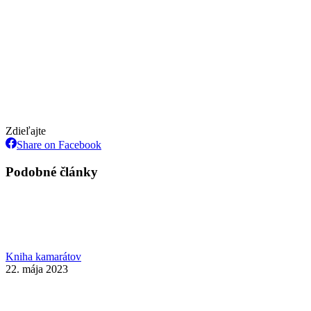
Zdieľajte
Share
Share on Facebook
on
Facebook
Podobné články
Kniha kamarátov
22. mája 2023