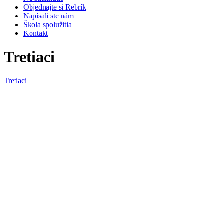
Objednajte si Rebrík
Napísali ste nám
Škola spolužitia
Kontakt
Tretiaci
Tretiaci