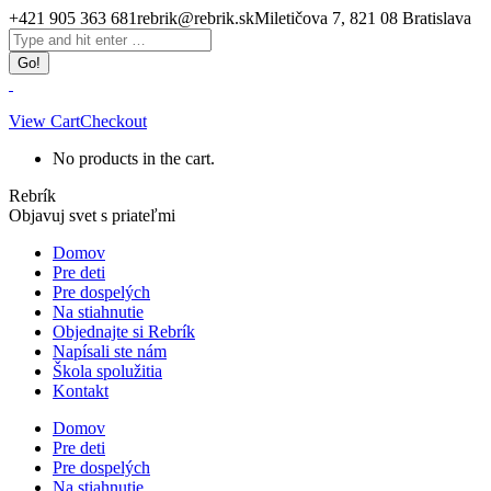
Skip
+421 905 363 681
rebrik@rebrik.sk
Miletičova 7, 821 08 Bratislava
to
Facebook
Search:
content
page
opens
in
new
View Cart
Checkout
window
No products in the cart.
Rebrík
Objavuj svet s priateľmi
Domov
Pre deti
Pre dospelých
Na stiahnutie
Objednajte si Rebrík
Napísali ste nám
Škola spolužitia
Kontakt
Domov
Pre deti
Pre dospelých
Na stiahnutie