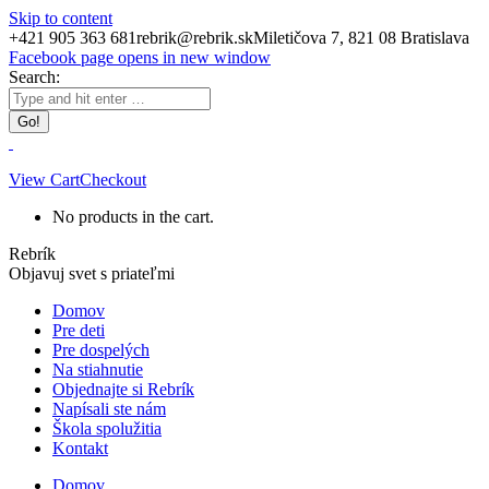
Skip to content
+421 905 363 681
rebrik@rebrik.sk
Miletičova 7, 821 08 Bratislava
Facebook page opens in new window
Search:
View Cart
Checkout
No products in the cart.
Rebrík
Objavuj svet s priateľmi
Domov
Pre deti
Pre dospelých
Na stiahnutie
Objednajte si Rebrík
Napísali ste nám
Škola spolužitia
Kontakt
Domov