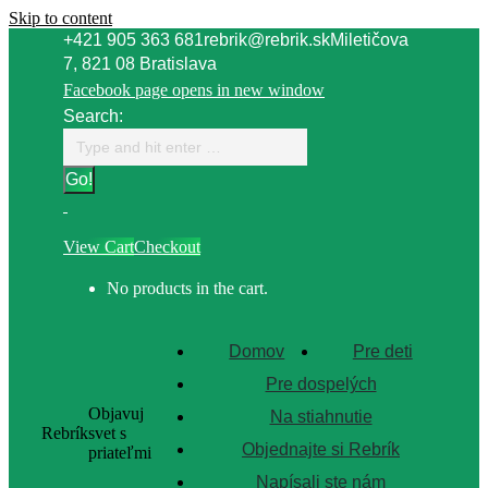
Skip to content
+421 905 363 681
rebrik@rebrik.sk
Miletičova
7, 821 08 Bratislava
Facebook page opens in new window
Search:
View Cart
Checkout
No products in the cart.
Domov
Pre deti
Pre dospelých
Objavuj
Na stiahnutie
Rebrík
svet s
Objednajte si Rebrík
priateľmi
Napísali ste nám