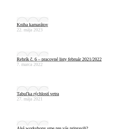
Kniha kamarátov
22. mája 2023
Rebrík č. 6 – pracovné listy február 2021/2022
7. marca 2022
Tabuľka rýchlostí vetra
27. mája 2021
Aké workshopy sme pre vás pripravili?