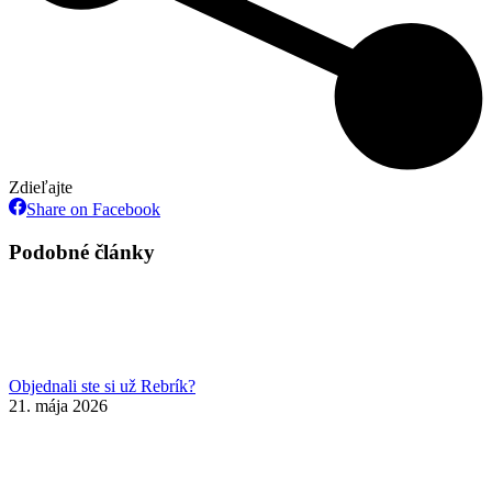
Zdieľajte
Share
Share on Facebook
on
Facebook
Podobné články
Objednali ste si už Rebrík?
21. mája 2026