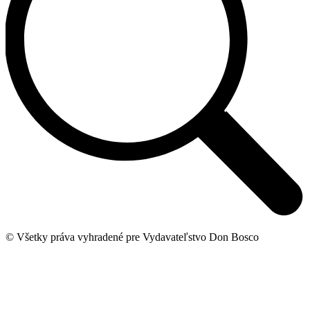
© Všetky práva vyhradené pre Vydavateľstvo Don Bosco
t
T