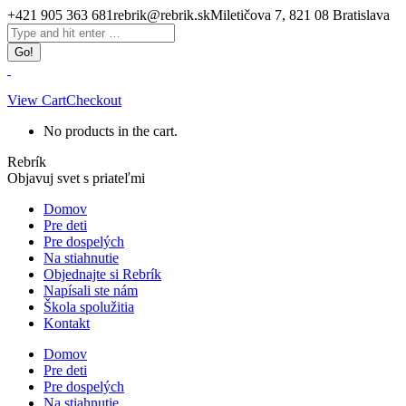
Skip
+421 905 363 681
rebrik@rebrik.sk
Miletičova 7, 821 08 Bratislava
to
Facebook
Search:
content
page
opens
in
new
View Cart
Checkout
window
No products in the cart.
Rebrík
Objavuj svet s priateľmi
Domov
Pre deti
Pre dospelých
Na stiahnutie
Objednajte si Rebrík
Napísali ste nám
Škola spolužitia
Kontakt
Domov
Pre deti
Pre dospelých
Na stiahnutie