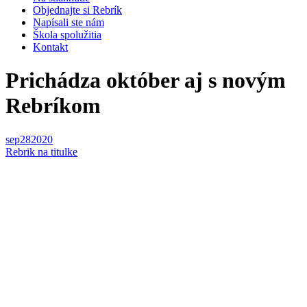
Objednajte si Rebrík
Napísali ste nám
Škola spolužitia
Kontakt
Prichádza október aj s novým
Rebríkom
sep
28
2020
Rebrik na titulke