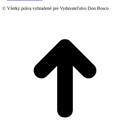
on
Facebook
© Všetky práva vyhradené pre Vydavateľstvo Don Bosco
t
T