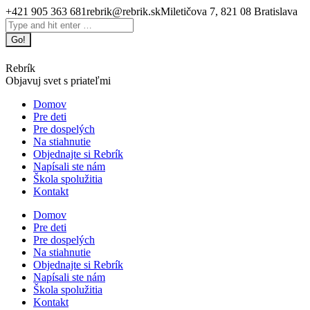
Skip
+421 905 363 681
rebrik@rebrik.sk
Miletičova 7, 821 08 Bratislava
to
Facebook
Search:
content
page
opens
in
Rebrík
new
Objavuj svet s priateľmi
window
Domov
Pre deti
Pre dospelých
Na stiahnutie
Objednajte si Rebrík
Napísali ste nám
Škola spolužitia
Kontakt
Domov
Pre deti
Pre dospelých
Na stiahnutie
Objednajte si Rebrík
Napísali ste nám
Škola spolužitia
Kontakt