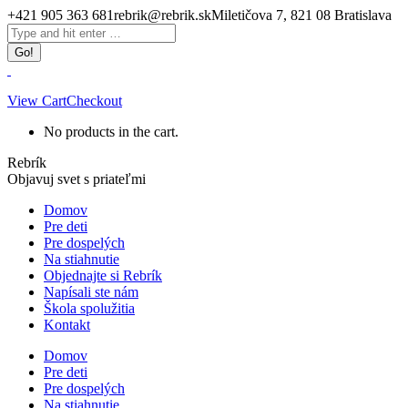
Skip
+421 905 363 681
rebrik@rebrik.sk
Miletičova 7, 821 08 Bratislava
to
Facebook
Search:
content
page
opens
in
new
View Cart
Checkout
window
No products in the cart.
Rebrík
Objavuj svet s priateľmi
Domov
Pre deti
Pre dospelých
Na stiahnutie
Objednajte si Rebrík
Napísali ste nám
Škola spolužitia
Kontakt
Domov
Pre deti
Pre dospelých
Na stiahnutie