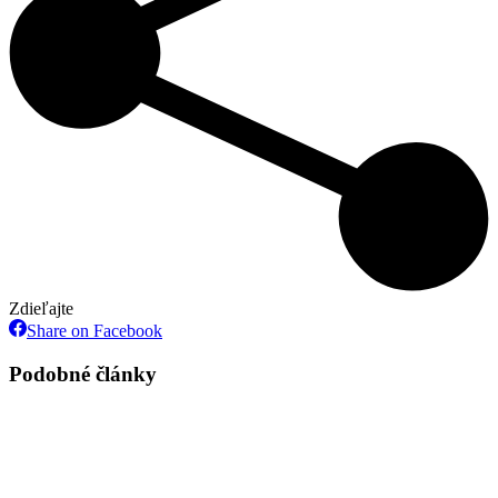
Zdieľajte
Share
Share on Facebook
on
Facebook
Podobné články