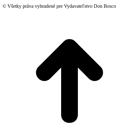
© Všetky práva vyhradené pre Vydavateľstvo Don Bosco
t
T