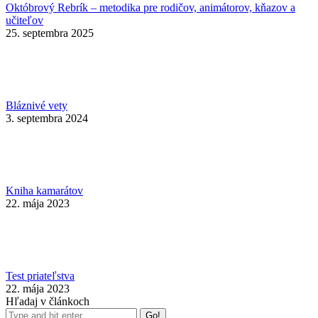
Októbrový Rebrík – metodika pre rodičov, animátorov, kňazov a
učiteľov
25. septembra 2025
Bláznivé vety
3. septembra 2024
Kniha kamarátov
22. mája 2023
Test priateľstva
22. mája 2023
Hľadaj v článkoch
Search: