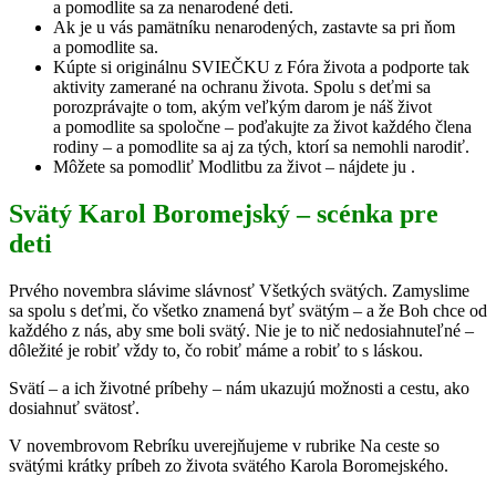
a pomodlite sa za nenarodené deti.
Ak je u vás pamätníku nenarodených, zastavte sa pri ňom
a pomodlite sa.
Kúpte si originálnu SVIEČKU z Fóra života a podporte tak
aktivity zamerané na ochranu života. Spolu s deťmi sa
porozprávajte o tom, akým veľkým darom je náš život
a pomodlite sa spoločne – poďakujte za život každého člena
rodiny – a pomodlite sa aj za tých, ktorí sa nemohli narodiť.
Môžete sa pomodliť Modlitbu za život – nájdete ju .
Svätý Karol Boromejský – scénka pre
deti
Prvého novembra slávime slávnosť Všetkých svätých. Zamyslime
sa spolu s deťmi, čo všetko znamená byť svätým – a že Boh chce od
každého z nás, aby sme boli svätý. Nie je to nič nedosiahnuteľné –
dôležité je robiť vždy to, čo robiť máme a robiť to s láskou.
Svätí – a ich životné príbehy – nám ukazujú možnosti a cestu, ako
dosiahnuť svätosť.
V novembrovom Rebríku uverejňujeme v rubrike Na ceste so
svätými krátky príbeh zo života svätého Karola Boromejského.