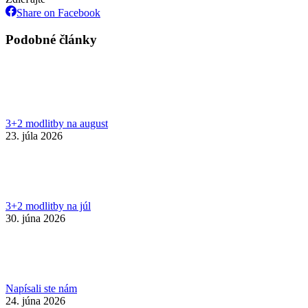
Share
Share on Facebook
on
Facebook
Podobné články
3+2 modlitby na august
23. júla 2026
3+2 modlitby na júl
30. júna 2026
Napísali ste nám
24. júna 2026