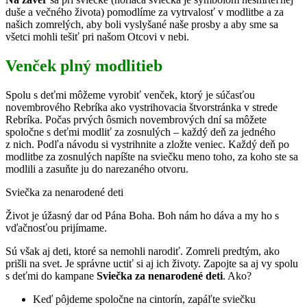
duše a večného života) pomodlíme za vytrvalosť v modlitbe a za
našich zomrelých, aby boli vyslyšané naše prosby a aby sme sa
všetci mohli tešiť pri našom Otcovi v nebi.
Venček plný modlitieb
Spolu s deťmi môžeme vyrobiť venček, ktorý je súčasťou
novembrového Rebríka ako vystrihovacia štvorstránka v strede
Rebríka. Počas prvých ôsmich novembrových dní sa môžete
spoločne s deťmi modliť za zosnulých – každý deň za jedného
z nich. Podľa návodu si vystrihnite a zložte veniec. Každý deň po
modlitbe za zosnulých napíšte na sviečku meno toho, za koho ste sa
modlili a zasuňte ju do narezaného otvoru.
Sviečka za nenarodené deti
Život je úžasný dar od Pána Boha. Boh nám ho dáva a my ho s
vďačnosťou prijímame.
Sú však aj deti, ktoré sa nemohli narodiť. Zomreli predtým, ako
prišli na svet. Je správne uctiť si aj ich životy. Zapojte sa aj vy spolu
s deťmi do kampane
Sviečka za nenarodené deti
. Ako?
Keď pôjdeme spoločne na cintorín, zapáľte sviečku