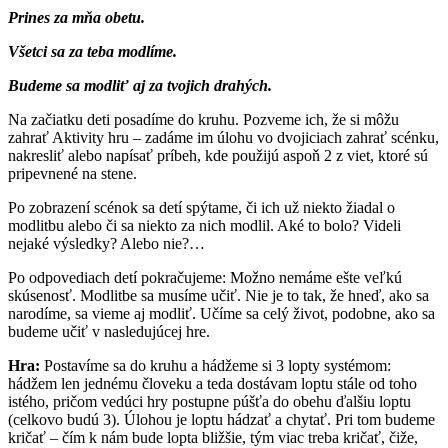
Prines za mňa obetu.
Všetci sa za teba modlíme.
Budeme sa modliť aj za tvojich drahých.
Na začiatku deti posadíme do kruhu. Pozveme ich, že si môžu
zahrať Aktivity hru – zadáme im úlohu vo dvojiciach zahrať scénku,
nakresliť alebo napísať príbeh, kde použijú aspoň 2 z viet, ktoré sú
pripevnené na stene.
Po zobrazení scénok sa detí spýtame, či ich už niekto žiadal o
modlitbu alebo či sa niekto za nich modlil. Aké to bolo? Videli
nejaké výsledky? Alebo nie?…
Po odpovediach detí pokračujeme: Možno nemáme ešte veľkú
skúsenosť. Modlitbe sa musíme učiť. Nie je to tak, že hneď, ako sa
narodíme, sa vieme aj modliť. Učíme sa celý život, podobne, ako sa
budeme učiť v nasledujúcej hre.
Hra:
Postavíme sa do kruhu a hádžeme si 3 lopty systémom:
hádžem len jednému človeku a teda dostávam loptu stále od toho
istého, pričom vedúci hry postupne púšťa do obehu ďalšiu loptu
(celkovo budú 3). Úlohou je loptu hádzať a chytať. Pri tom budeme
kričať – čím k nám bude lopta bližšie, tým viac treba kričať, čiže,