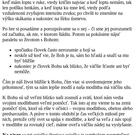
keď mám loptu v ruke, vtedy kričím najviac a keď loptu nemám, tak
len potíšku hmkám, a keď lopta ku mne letí, vtedy podľa
vzdialenosti zvyšujem intenzitu zvuku; po chvíli to zmeníme na
výšku skákania a nakoniec na šírku úsmevu.
Po hre si posadáme a porozprávame sa o nej – či sme jej porozumeli
od začiatku, ak nie, v ktorom štádiu. Potom sa pokúsime nájsť
paralelu so životom s Bohom:
spočiatku človek často nerozumie a bojí sa
neskôr už keď vie, že Boh je tu, sám ho hľadá a snaží sa mu
byť bližšie
nakoniec je človek Bohu tak blízko, že väčšie šťastie ani byť
nemôže.
Čím je náš život bližšie k Bohu, čím viac si uvedomujeme jeho
prítomnosť, tým sa nám lepšie modlí a naša modlitba má väčšiu silu.
K Bohu sú už veľmi blízko naši zosnulí a svätí, ktorí nám vedia
svojimi modlitbami veľmi pomôcť. Tak isto aj my vieme tu na zemi
pomôcť tým, ktorí sú ešte v očistci – svojou modlitbou, obetou alebo
predsavzatím. A práve v tomto období je čas veľkých milostí pre
nich, pretože celý svet sa spája v modlitbe, a keď sa veľa z nás spojí
v modlitbe za rovnaký cieľ, máme oveľa väčšiu nádej na vyslyšanie.
Na záver
sa pri sviečke (horiaca sviečka je symbolom nesmrteľnej