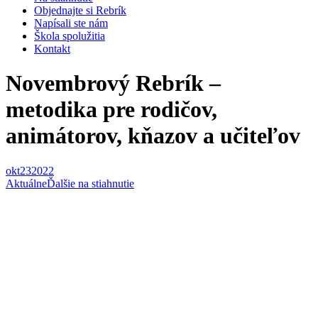
Objednajte si Rebrík
Napísali ste nám
Škola spolužitia
Kontakt
Novembrový Rebrík –
metodika pre rodičov,
animátorov, kňazov a učiteľov
okt
23
2022
Aktuálne
Ďalšie na stiahnutie