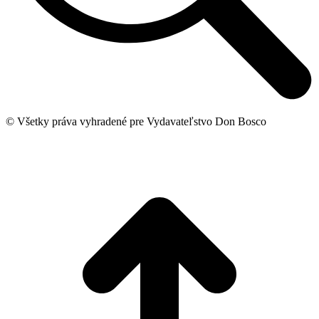
© Všetky práva vyhradené pre Vydavateľstvo Don Bosco
t
T