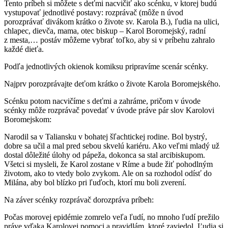
Tento príbeh si môžete s deťmi nacvičiť ako scénku, v ktorej budú
vystupovať jednotlivé postavy: rozprávač (môže n úvod
porozprávať divákom krátko o živote sv. Karola B.), ľudia na ulici,
chlapec, dievča, mama, otec biskup – Karol Boromejský, radní
z mesta,… postáv môžeme vybrať toľko, aby si v príbehu zahralo
každé dieťa.
Podľa jednotlivých okienok komiksu pripravíme scenár scénky.
Najprv porozprávajte deťom krátko o živote Karola Boromejského.
Scénku potom nacvičíme s deťmi a zahráme, pričom v úvode
scénky môže rozprávač povedať v úvode práve pár slov Karolovi
Boromejskom:
Narodil sa v Taliansku v bohatej šľachtickej rodine. Bol bystrý,
dobre sa učil a mal pred sebou skvelú kariéru. Ako veľmi mladý už
dostal dôležité úlohy od pápeža, dokonca sa stal arcibiskupom.
Všetci si mysleli, že Karol zostane v Ríme a bude žiť pohodlným
životom, ako to vtedy bolo zvykom. Ale on sa rozhodol odísť do
Milána, aby bol blízko pri ľuďoch, ktorí mu boli zverení.
Na záver scénky rozprávač dorozpráva príbeh:
Počas morovej epidémie zomrelo veľa ľudí, no mnoho ľudí prežilo
práve vďaka Karolovej pomoci a pravidlám, ktoré zaviedol. Ľudia si