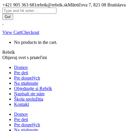
Skip
+421 905 363 681
rebrik@rebrik.sk
Miletičova 7, 821 08 Bratislava
to
Facebook
Search:
content
page
opens
in
new
View Cart
Checkout
window
No products in the cart.
Rebrík
Objavuj svet s priateľmi
Domov
Pre deti
Pre dospelých
Na stiahnutie
Objednajte si Rebrík
Napísali ste nám
Škola spolužitia
Kontakt
Domov
Pre deti
Pre dospelých
Na stiahnutie