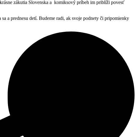
ú krásne zákutia Slovenska a komiksový príbeh im priblíži povesť
 sa a prednesu detí. Budeme radi, ak svoje podnety či pripomienky