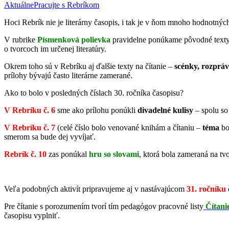
Aktuálne
Pracujte s Rebríkom
Hoci Rebrík nie je literárny časopis, i tak je v ňom mnoho hodnotných
V rubrike
Písmenková polievka
pravidelne ponúkame pôvodné texty p
o tvorcoch im určenej literatúry.
Okrem toho sú v Rebríku aj ďalšie texty na čítanie –
scénky, rozpráv
prílohy bývajú často literárne zamerané.
Ako to bolo v posledných číslach 30. ročníka časopisu?
V Rebríku č. 6
sme ako prílohu ponúkli
divadelné kulisy
– spolu s
V Rebríku č.
7
(celé číslo bolo venované knihám a čítaniu –
téma
bo
smerom sa bude dej vyvíjať.
Rebrík č. 10
zas ponúkal
hru so slovami
, ktorá bola zameraná na tv
Veľa podobných aktivít pripravujeme aj v nastávajúcom
31. ročníku
Pre čítanie s porozumením tvorí tím pedagógov pracovné listy
Čítani
časopisu vyplniť.