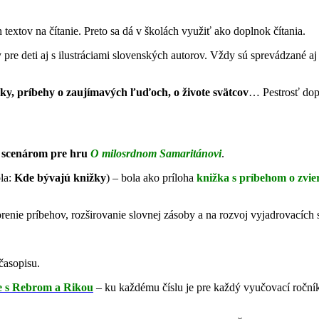
 textov na čítanie. Preto sa dá v školách využiť ako doplnok čítania.
re deti aj s ilustráciami slovenských autorov. Vždy sú sprevádzané aj 
ky, príbehy o zaujímavých ľuďoch, o živote svätcov
… Pestrosť do
o
scenárom pre hru
O milosrdnom Samaritánovi
.
la:
Kde bývajú knižky
) – bola ako príloha
knižka s príbehom o zvie
orenie príbehov, rozširovanie slovnej zásoby a na rozvoj vyjadrovacích 
časopisu.
e s Rebrom a Rikou
– ku každému číslu je pre každý vyučovací ročník