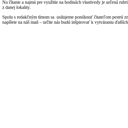
Na čítanie a najmä pre využitie na hodinách vlastivedy je určená rubr
z danej lokality.
Spolu s redakčným tímom sa usilujeme ponúknuť čitateľom pestrú zmes
napíšete na náš mail – určite nás budú inšpirovať k vytváraniu ďalšíc