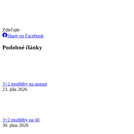
Zdieľajte
Share
Share on Facebook
on
Facebook
Podobné články
3+2 modlitby na august
23. júla 2026
3+2 modlitby na júl
30. júna 2026