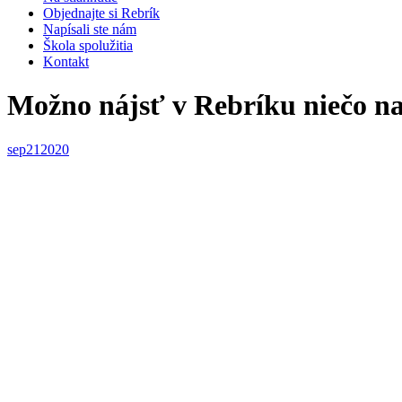
Objednajte si Rebrík
Napísali ste nám
Škola spolužitia
Kontakt
Možno nájsť v Rebríku niečo na
sep
21
2020