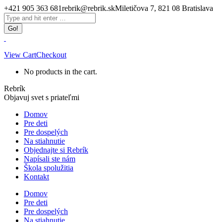
Skip
+421 905 363 681
rebrik@rebrik.sk
Miletičova 7, 821 08 Bratislava
to
Facebook
Search:
content
page
opens
in
new
View Cart
Checkout
window
No products in the cart.
Rebrík
Objavuj svet s priateľmi
Domov
Pre deti
Pre dospelých
Na stiahnutie
Objednajte si Rebrík
Napísali ste nám
Škola spolužitia
Kontakt
Domov
Pre deti
Pre dospelých
Na stiahnutie