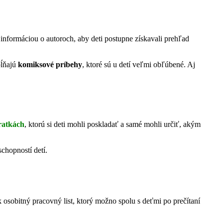
informáciou o autoroch, aby deti postupne získavali prehľad
pĺňajú
komiksové príbehy
, ktoré sú u detí veľmi obľúbené. Aj
ratkách
, ktorú si deti mohli poskladať a samé mohli určiť, akým
schopností detí.
 osobitný pracovný list, ktorý možno spolu s deťmi po prečítaní