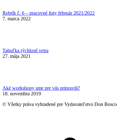
Rebrík č. 6 – pracovné listy február 2021/2022
7. marca 2022
Tabuľka rýchlostí vetra
27. mája 2021
Aké workshopy sme pre vás pripravili?
18. novembra 2019
© Všetky práva vyhradené pre Vydavateľstvo Don Bosco
t
T