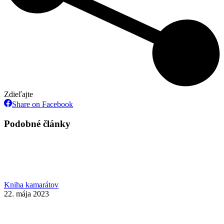
Zdieľajte
Share
Share on Facebook
on
Facebook
Podobné články
Kniha kamarátov
22. mája 2023