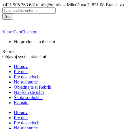
Skip
+421 905 363 681
rebrik@rebrik.sk
Miletičova 7, 821 08 Bratislava
to
Facebook
Search:
content
page
opens
in
new
View Cart
Checkout
window
No products in the cart.
Rebrík
Objavuj svet s priateľmi
Domov
Pre deti
Pre dospelých
Na stiahnutie
Objednajte si Rebrík
Napísali ste nám
Škola spolužitia
Kontakt
Domov
Pre deti
Pre dospelých
Na stiahnutie