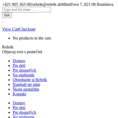
Skip
+421 905 363 681
rebrik@rebrik.sk
Miletičova 7, 821 08 Bratislava
to
Facebook
Search:
content
page
opens
in
new
View Cart
Checkout
window
No products in the cart.
Rebrík
Objavuj svet s priateľmi
Domov
Pre deti
Pre dospelých
Na stiahnutie
Objednajte si Rebrík
Napísali ste nám
Škola spolužitia
Kontakt
Domov
Pre deti
Pre dospelých
Na stiahnutie