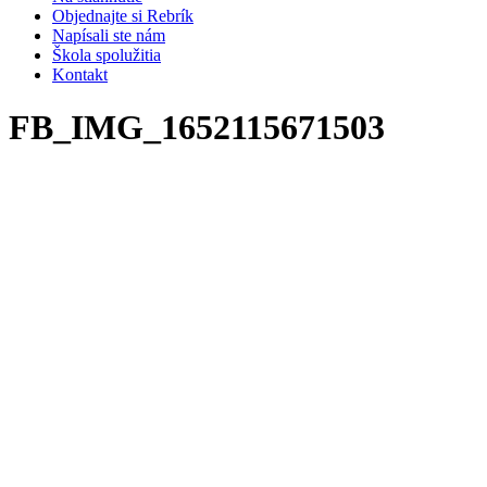
Objednajte si Rebrík
Napísali ste nám
Škola spolužitia
Kontakt
FB_IMG_1652115671503