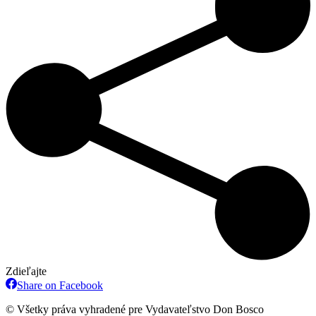
Zdieľajte
Share
Share on Facebook
on
Facebook
© Všetky práva vyhradené pre Vydavateľstvo Don Bosco