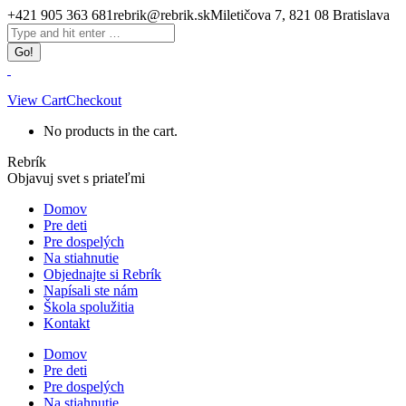
Skip
+421 905 363 681
rebrik@rebrik.sk
Miletičova 7, 821 08 Bratislava
to
Facebook
Search:
content
page
opens
in
new
View Cart
Checkout
window
No products in the cart.
Rebrík
Objavuj svet s priateľmi
Domov
Pre deti
Pre dospelých
Na stiahnutie
Objednajte si Rebrík
Napísali ste nám
Škola spolužitia
Kontakt
Domov
Pre deti
Pre dospelých
Na stiahnutie