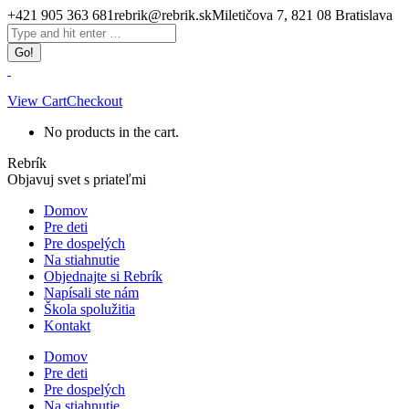
Skip
+421 905 363 681
rebrik@rebrik.sk
Miletičova 7, 821 08 Bratislava
to
Facebook
Search:
content
page
opens
in
new
View Cart
Checkout
window
No products in the cart.
Rebrík
Objavuj svet s priateľmi
Domov
Pre deti
Pre dospelých
Na stiahnutie
Objednajte si Rebrík
Napísali ste nám
Škola spolužitia
Kontakt
Domov
Pre deti
Pre dospelých
Na stiahnutie