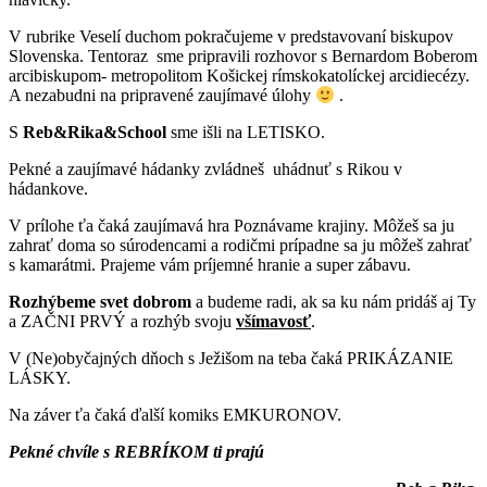
V rubrike Veselí duchom pokračujeme v predstavovaní biskupov
Slovenska. Tentoraz sme pripravili rozhovor s Bernardom Boberom
arcibiskupom- metropolitom Košickej rímskokatolíckej arcidiecézy.
A nezabudni na pripravené zaujímavé úlohy
.
S
Reb&Rika&School
sme išli na LETISKO.
Pekné a zaujímavé hádanky zvládneš uhádnuť s Rikou v
hádankove.
V prílohe ťa čaká zaujímavá hra Poznávame krajiny. Môžeš sa ju
zahrať doma so súrodencami a rodičmi prípadne sa ju môžeš zahrať
s kamarátmi. Prajeme vám príjemné hranie a super zábavu.
Rozhýbeme svet dobrom
a budeme radi, ak sa ku nám pridáš aj Ty
a ZAČNI PRVÝ a rozhýb svoju
všímavosť
.
V (Ne)obyčajných dňoch s Ježišom na teba čaká PRIKÁZANIE
LÁSKY.
Na záver ťa čaká ďalší komiks EMKURONOV.
Pekné chvíle s REBRÍKOM ti prajú