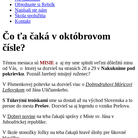
Objednajte si Rebrík
Napísali ste nám
Škola spolužitia
Kontakt
Čo ťa čaká v októbrovom
čísle?
Témou mesiaca sú
MISIE
a aj my sme splnili veľmi dôležitú misu
od Vás, o ktorej sa dozvieš na stranách 28 a 29 v
Nakuknime pod
pokrievku
. Poznáš farebný misijný ruženec?
V Písmenkovej polievke sa dozvieš viac o
Dobrodruhovi Móricovi
Leňovskom
od Jána Uličianskeho.
S Túlavými teniskami
sme sa dostali až na východ Slovenska a to
presne do mesta
Prešov
. Dozvieš sa aj legendu o vzniku Prešova.
V
Dobrej novine
na teba čakajú správy z Misie sv. Jána v
Juhoafrickej republike.
V škole stonožky Jožky na teba čakajú hravé úlohy pre šikovné
hlavičky.