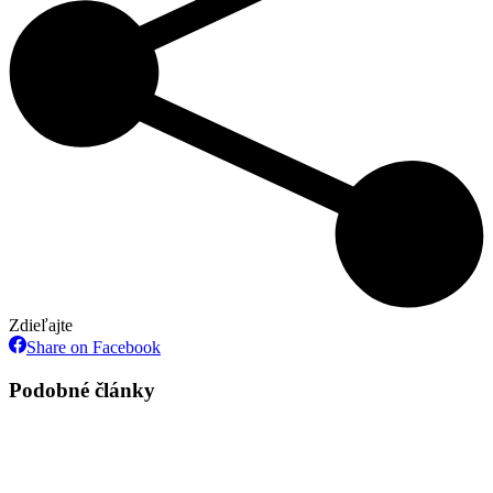
Zdieľajte
Share
Share on Facebook
on
Facebook
Podobné články