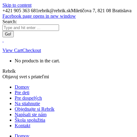
Skip to content
+421 905 363 681
rebrik@rebrik.sk
Miletičova 7, 821 08 Bratislava
Facebook page opens in new window
Search:
View Cart
Checkout
No products in the cart.
Rebrík
Objavuj svet s priateľmi
Domov
Pre deti
Pre dospelých
Na stiahnutie
Objednajte si Rebrík
Napísali ste nám
Škola spolužitia
Kontakt
Domov